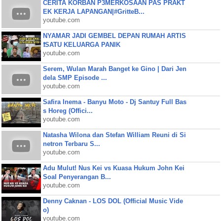
CERITA KORBAN P3MERKOSAAN PAS PRAKT
EK KERJA LAPANGAN|#GritteB...
youtube.com
NYAMAR JADI GEMBEL DEPAN RUMAH ARTIS
❗SATU KELUARGA PANIK
youtube.com
Serem, Wulan Marah Banget ke Gino | Dari Jen
dela SMP Episode ...
youtube.com
Safira Inema - Banyu Moto - Dj Santuy Full Bas
s Horeg (Offici...
youtube.com
Natasha Wilona dan Stefan William Reuni di Si
netron Terbaru S...
youtube.com
Adu Mulut! Nus Kei vs Kuasa Hukum John Kei
Soal Penyerangan B...
youtube.com
Denny Caknan - LOS DOL (Official Music Vide
o)
youtube.com