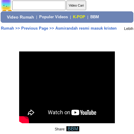
Video Rumah
|
Populer Videos
|
K-POP
|
BBM
Rumah
>>
Previous Page
>>
Asmirandah resmi masuk kristen
Lebih
BBM
Share: