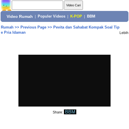
Video Rumah
|
Populer Videos
|
K-POP
|
BBM
Rumah
>>
Previous Page
>>
Pevita dan Sahabat Kompak Soal Tip
e Pria Idaman
Lebih
BBM
Share: