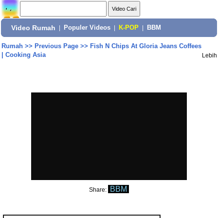
Video Rumah
|
Populer Videos
|
K-POP
|
BBM
Rumah
>>
Previous Page
>>
Fish N Chips At Gloria Jeans Coffees
| Cooking Asia
Lebih
BBM
Share: