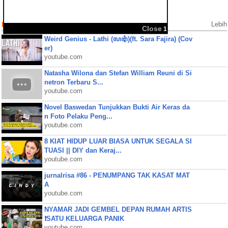
Populer Videos
Lebih
Weird Genius - Lathi (ꦭꦛꦶ)(ft. Sara Fajira) (Cov
er)
youtube.com
Natasha Wilona dan Stefan William Reuni di Si
netron Terbaru S...
youtube.com
Novel Baswedan Tunjukkan Bukti Air Keras da
n Foto Pelaku Peng...
youtube.com
8 KIAT HIDUP LUAR BIASA UNTUK SEGALA SI
TUASI || DIY dan Keraj...
youtube.com
jurnalrisa #86 - PENUMPANG TAK KASAT MAT
A
youtube.com
NYAMAR JADI GEMBEL DEPAN RUMAH ARTIS
❗SATU KELUARGA PANIK
youtube.com