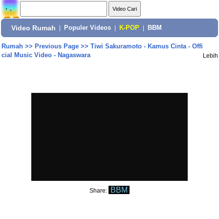
Video Rumah
|
Populer Videos
|
K-POP
|
BBM
Rumah
>>
Previous Page
>>
Tiwi Sakuramoto - Kamus Cinta - Offi
cial Music Video - Nagaswara
Lebih
BBM
Share: