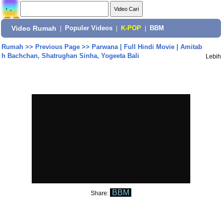
Video Rumah
|
Populer Videos
|
K-POP
|
BBM
Rumah
>>
Previous Page
>>
Parwana | Full Hindi Movie | Amitab
h Bachchan, Shatrughan Sinha, Yogeeta Bali
Lebih
BBM
Share: