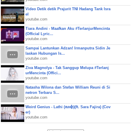
Video Detik detik Prajurit TNI Hadang Tank Isra
el
youtube.com
Tiara Andini - Maafkan Aku #TerlanjurMencinta
(Official Lyric...
youtube.com
Sampai Lantunkan Adzan! Irmanputra Sidin Je
laskan Hubungan Is...
youtube.com
Ziva Magnolya - Tak Sanggup Melupa #Terlanj
urMencinta (Offici...
youtube.com
Natasha Wilona dan Stefan William Reuni di Si
netron Terbaru S...
youtube.com
Weird Genius - Lathi (ꦭꦛꦶ)(ft. Sara Fajira) (Cov
er)
youtube.com