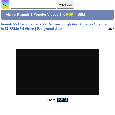
Video Rumah
|
Populer Videos
|
K-POP
|
BBM
Rumah
>>
Previous Page
>>
Ranveer Singh And Anushka Sharma
In DUBSMASH Video | Bollywood Asia
Lebih
BBM
Share: