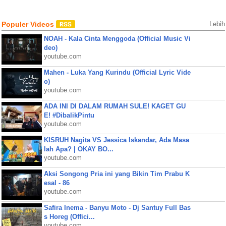
Populer Videos
Lebih
NOAH - Kala Cinta Menggoda (Official Music Vi
deo)
youtube.com
Mahen - Luka Yang Kurindu (Official Lyric Vide
o)
youtube.com
ADA INI DI DALAM RUMAH SULE! KAGET GU
E! #DibalikPintu
youtube.com
KISRUH Nagita VS Jessica Iskandar, Ada Masa
lah Apa? | OKAY BO...
youtube.com
Aksi Songong Pria ini yang Bikin Tim Prabu K
esal - 86
youtube.com
Safira Inema - Banyu Moto - Dj Santuy Full Bas
s Horeg (Offici...
youtube.com