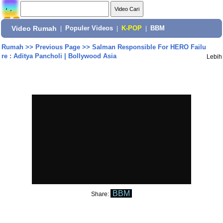
Video Rumah
|
Populer Videos
|
K-POP
|
BBM
Rumah
>>
Previous Page
>>
Salman Responsible For HERO Failu
re : Aditya Pancholi | Bollywood Asia
Lebih
BBM
Share: