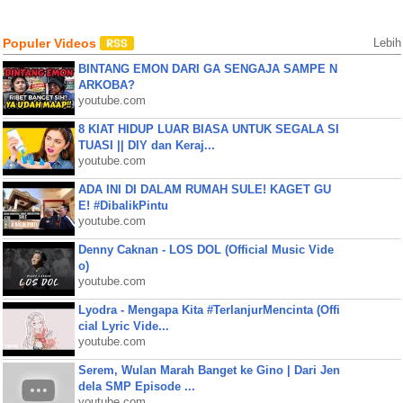
Populer Videos
Lebih
BINTANG EMON DARI GA SENGAJA SAMPE N
ARKOBA?
youtube.com
8 KIAT HIDUP LUAR BIASA UNTUK SEGALA SI
TUASI || DIY dan Keraj...
youtube.com
ADA INI DI DALAM RUMAH SULE! KAGET GU
E! #DibalikPintu
youtube.com
Denny Caknan - LOS DOL (Official Music Vide
o)
youtube.com
Lyodra - Mengapa Kita #TerlanjurMencinta (Offi
cial Lyric Vide...
youtube.com
Serem, Wulan Marah Banget ke Gino | Dari Jen
dela SMP Episode ...
youtube.com