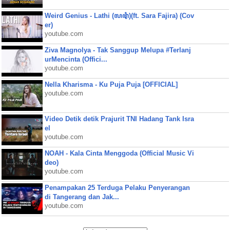
Weird Genius - Lathi (ꦭꦛꦶ)(ft. Sara Fajira) (Cov
er)
youtube.com
Ziva Magnolya - Tak Sanggup Melupa #Terlanj
urMencinta (Offici...
youtube.com
Nella Kharisma - Ku Puja Puja [OFFICIAL]
youtube.com
Video Detik detik Prajurit TNI Hadang Tank Isra
el
youtube.com
NOAH - Kala Cinta Menggoda (Official Music Vi
deo)
youtube.com
Penampakan 25 Terduga Pelaku Penyerangan
di Tangerang dan Jak...
youtube.com