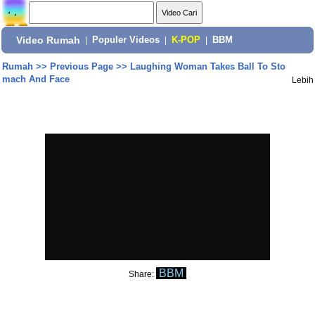
Video Rumah
|
Populer Videos
|
K-POP
|
BBM
Rumah
>>
Previous Page
>>
Laughing Woman Takes Ball To Sto
mach And Face
Lebih
BBM
Share: