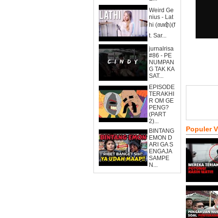
Weird Ge
nius - Lat
hi (ꦭꦛꦶ)(f
t. Sar...
jurnalrisa
#86 - PE
NUMPAN
G TAK KA
SAT...
EPISODE
TERAKHI
R OM GE
PENG?
(PART
2)...
Populer 
BINTANG
EMON D
ARI GA S
ENGAJA
SAMPE
N...