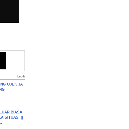
Lebih
NG OJEK JA
NG
 LUAR BIASA
 SITUASI ||
..