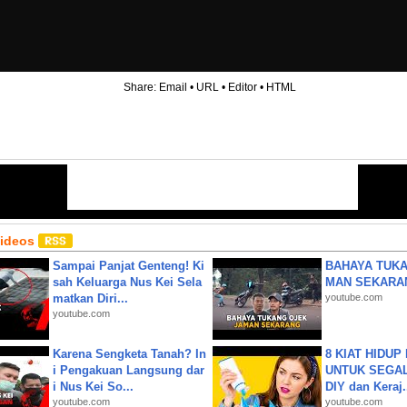
Share:
Email
•
URL
•
Editor
•
HTML
Videos
Sampai Panjat Genteng! Ki
BAHAYA TUKA
sah Keluarga Nus Kei Sela
MAN SEKARA
matkan Diri...
youtube.com
youtube.com
Karena Sengketa Tanah? In
8 KIAT HIDUP
i Pengakuan Langsung dar
UNTUK SEGALA
i Nus Kei So...
DIY dan Keraj.
youtube.com
youtube.com