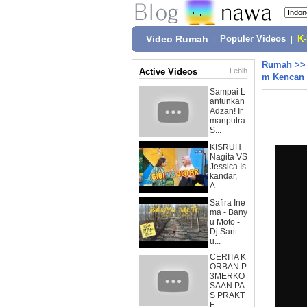
Video Rumah
|
Populer Videos
|
K
Rumah
>
Active Videos
Lebih
m Kencan
Sampai L
antunkan
Adzan! Ir
manputra
S...
KISRUH
Nagita VS
Jessica Is
kandar,
A...
Safira Ine
ma - Bany
u Moto -
Dj Sant
u...
CERITA K
ORBAN P
3MERKO
SAAN PA
S PRAKT
E...