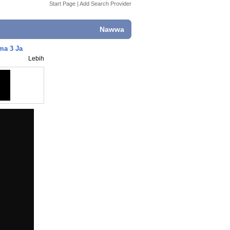
Start Page
|
Add Search Provider
Nawwa
ma 3 Ja
Lebih