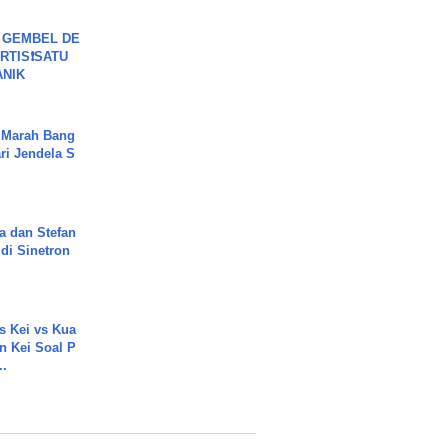
 GEMBEL DE
RTIS❗SATU
ANIK
 Marah Bang
ari Jendela S
.
a dan Stefan
di Sinetron
s Kei vs Kua
 Kei Soal P
..