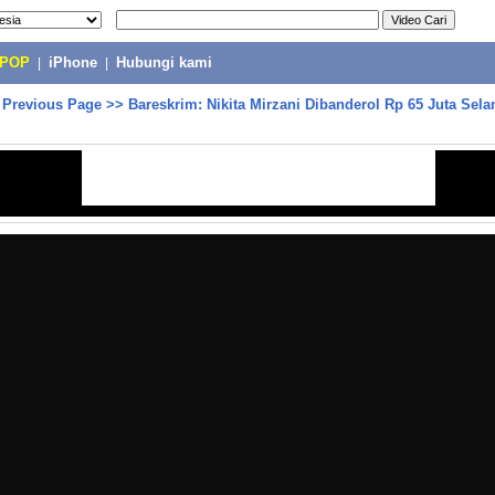
-POP
|
iPhone
|
Hubungi kami
>
Previous Page
>>
Bareskrim: Nikita Mirzani Dibanderol Rp 65 Juta Sela