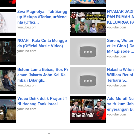
Ziva Magnolya - Tak Sangg
NYAMAR JADI
up Melupa #TerlanjurMenci
PAN RUMAH A
nta (Offici...
KELUARGA P
youtube.com
youtube.com
NOAH - Kala Cinta Menggo
Serem, Wulan
da (Official Music Video)
et ke Gino | D
youtube.com
MP Episode ..
youtube.com
Belum Lama Bebas, Bos Pr
Natasha Wilon
eman Jakarta John Kei Ke
William Reuni 
mbali Ditangk...
Terbaru S...
youtube.com
youtube.com
Video Detik detik Prajurit T
Adu Mulut! Nu
NI Hadang Tank Israel
sa Hukum John
youtube.com
enyerangan B.
youtube.com