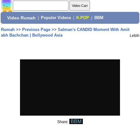
Video Rumah
|
Populer Videos
|
K-POP
|
BBM
Rumah
>>
Previous Page
>>
Salman's CANDID Moment With Amit
abh Bachchan | Bollywood Asia
Lebih
BBM
Share: