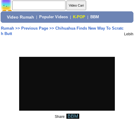
Video Rumah
|
Populer Videos
|
K-POP
|
BBM
Rumah
>>
Previous Page
>>
Chihuahua Finds New Way To Scratc
h Butt
Lebih
BBM
Share: