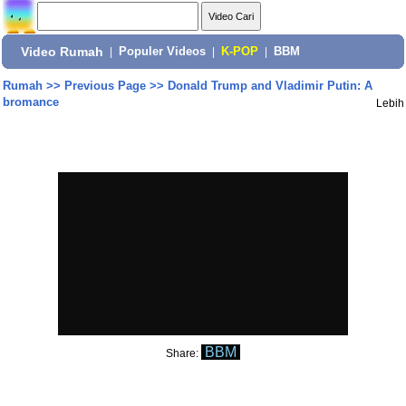
Video Rumah
|
Populer Videos
|
K-POP
|
BBM
Rumah
>>
Previous Page
>>
Donald Trump and Vladimir Putin: A
bromance
Lebih
BBM
Share: