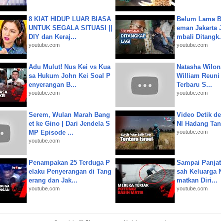
8 KIAT HIDUP LUAR BIASA
Belum Lama B
UNTUK SEGALA SITUASI ||
eman Jakarta 
DIY dan Keraj...
mbali Ditangk.
youtube.com
youtube.com
Adu Mulut! Nus Kei vs Kua
Natasha Wilon
sa Hukum John Kei Soal P
William Reuni 
enyerangan B...
Terbaru S...
youtube.com
youtube.com
Serem, Wulan Marah Bang
Video Detik det
et ke Gino | Dari Jendela S
NI Hadang Tank
MP Episode ...
youtube.com
youtube.com
Penampakan 25 Terduga P
Sampai Panjat
elaku Penyerangan di Tang
sah Keluarga 
erang dan Jak...
matkan Diri...
youtube.com
youtube.com