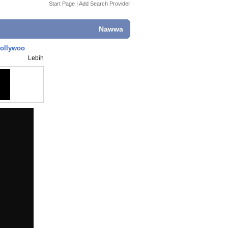
Start Page
|
Add Search Provider
Nawwa
Hollywoo
Lebih