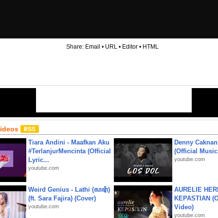
Share:
Email
•
URL
•
Editor
•
HTML
Videos
Tiara Andini - Maafkan Aku
Denny Caknan
#TerlanjurMencinta (Official
(Official Musi
Lyric...
youtube.com
youtube.com
Weird Genius - Lathi (ꦭꦛꦶ)
AURELIE HER
(ft. Sara Fajira) (Cover)
KEPASTIAN (Of
youtube.com
Video)
youtube.com