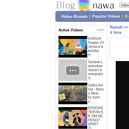
Video Rumah
|
Populer Videos
|
K
Rumah
>
Active Videos
Lebih
d Asia
KISRUH
Nagita VS
Jessica Is
kandar,
A...
Sampai L
antunkan
Adzan! Ir
manputra
S...
Safira Ine
ma - Bany
u Moto -
Dj Sant
u...
EPISODE
TERAKHI
R OM GE
PENG?
(PART
2)...