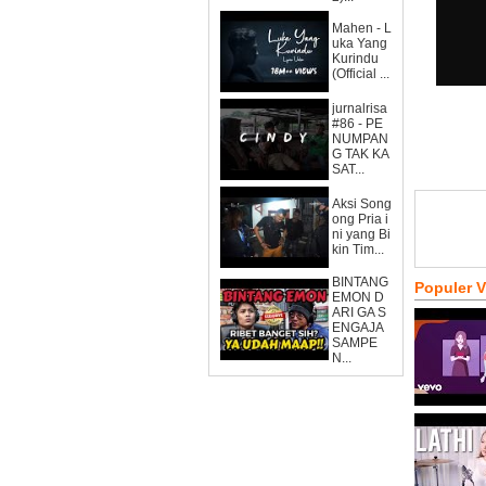
Mahen - L
uka Yang
Kurindu
(Official ...
jurnalrisa
#86 - PE
NUMPAN
G TAK KA
SAT...
Aksi Song
ong Pria i
ni yang Bi
kin Tim...
BINTANG
Populer 
EMON D
ARI GA S
ENGAJA
SAMPE
N...