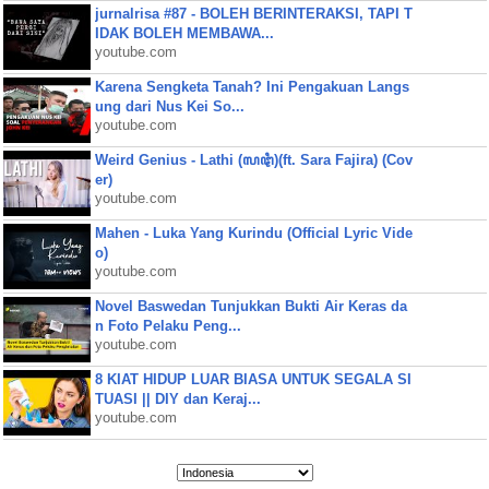
jurnalrisa #87 - BOLEH BERINTERAKSI, TAPI T
IDAK BOLEH MEMBAWA...
youtube.com
Karena Sengketa Tanah? Ini Pengakuan Langs
ung dari Nus Kei So...
youtube.com
Weird Genius - Lathi (ꦭꦛꦶ)(ft. Sara Fajira) (Cov
er)
youtube.com
Mahen - Luka Yang Kurindu (Official Lyric Vide
o)
youtube.com
Novel Baswedan Tunjukkan Bukti Air Keras da
n Foto Pelaku Peng...
youtube.com
8 KIAT HIDUP LUAR BIASA UNTUK SEGALA SI
TUASI || DIY dan Keraj...
youtube.com