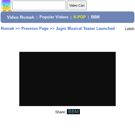
Video Rumah
|
Populer Videos
|
K-POP
|
BBM
Rumah
>>
Previous Page
>>
Jugni Musical Teaser Launched
Lebih
BBM
Share: