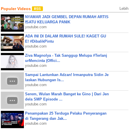
Populer Videos
Lebih
NYAMAR JADI GEMBEL DEPAN RUMAH ARTIS
❗SATU KELUARGA PANIK
youtube.com
ADA INI DI DALAM RUMAH SULE! KAGET GU
E! #DibalikPintu
youtube.com
Ziva Magnolya - Tak Sanggup Melupa #Terlanj
urMencinta (Offici...
youtube.com
Sampai Lantunkan Adzan! Irmanputra Sidin Je
laskan Hubungan Is...
youtube.com
Serem, Wulan Marah Banget ke Gino | Dari Jen
dela SMP Episode ...
youtube.com
Penampakan 25 Terduga Pelaku Penyerangan
di Tangerang dan Jak...
youtube.com