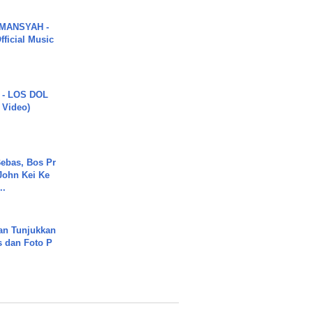
MANSYAH -
ficial Music
 - LOS DOL
c Video)
ebas, Bos Pr
John Kei Ke
..
an Tunjukkan
s dan Foto P