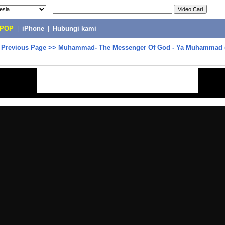
-POP
|
iPhone
|
Hubungi kami
>
Previous Page
>>
Muhammad- The Messenger Of God - Ya Muhammad (