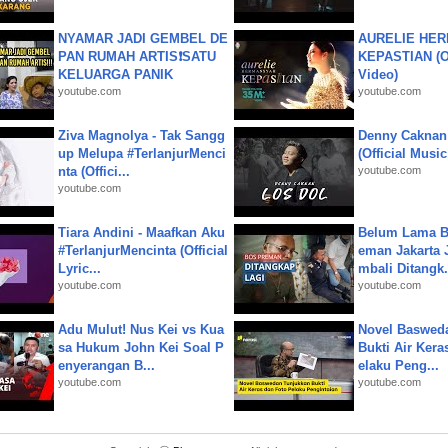
NYAMAR JADI GEMBEL DE
AURELIE HER
PAN RUMAH ARTIS❗SATU
KEPASTIAN (Of
KELUARGA PANIK
Video)
youtube.com
youtube.com
Ziva Magnolya - Tak Sangg
Denny Caknan
up Melupa #TerlanjurMenci
(Official Musi
nta (Offici...
youtube.com
youtube.com
Tiara Andini - Maafkan Aku
Belum Lama B
#TerlanjurMencinta (Official
eman Jakarta 
Lyric...
mbali Ditangk.
youtube.com
youtube.com
Adu Mulut! Nus Kei vs Kua
Novel Baswed
sa Hukum John Kei Soal P
Bukti Air Kera
enyerangan B...
elaku Peng...
youtube.com
youtube.com