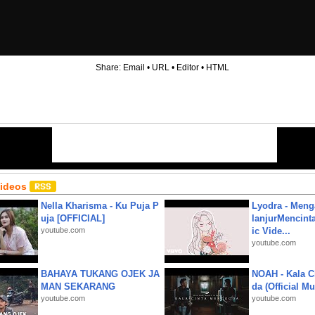
Share:
Email
•
URL
•
Editor
•
HTML
Videos
Nella Kharisma - Ku Puja P
Lyodra - Meng
uja [OFFICIAL]
lanjurMencinta 
youtube.com
ic Vide...
youtube.com
BAHAYA TUKANG OJEK JA
NOAH - Kala C
MAN SEKARANG
da (Official M
youtube.com
youtube.com