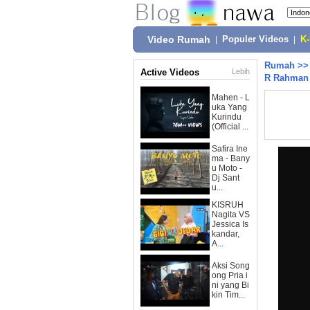
Video Rumah
|
Populer Videos
|
K
Rumah
>
Active Videos
Lebih
R Rahman
Mahen - L
uka Yang
Kurindu
(Official ...
Safira Ine
ma - Bany
u Moto -
Dj Sant
u...
KISRUH
Nagita VS
Jessica Is
kandar,
A...
Aksi Song
ong Pria i
ni yang Bi
kin Tim...