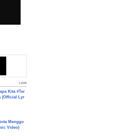
Lebih
apa Kita #Ter
(Official Lyr
inta Menggo
usic Video)