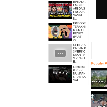
BINTANG
EMON D
ARI GA S
ENGAJA
SAMPE
N...
EPISODE
TERAKHI
R OM GE
PENG?
(PART
2)...
CERITA K
ORBAN P
3MERKO
SAAN PA
S PRAKT
E...
Populer 
jurnalrisa
#86 - PE
NUMPAN
G TAK KA
SAT...