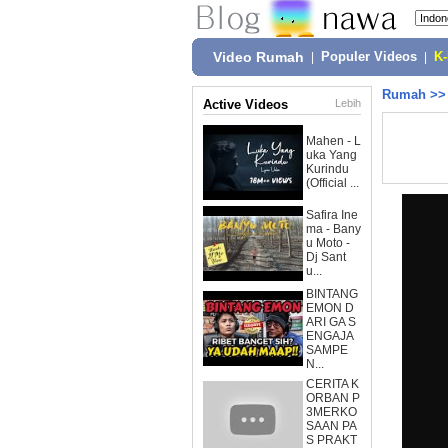
Video Rumah
|
Populer Videos
|
K
Rumah
>
Active Videos
Lebih
Mahen - L
uka Yang
Kurindu
(Official ...
Safira Ine
ma - Bany
u Moto -
Dj Sant
u...
BINTANG
EMON D
ARI GA S
ENGAJA
SAMPE
N...
CERITA K
ORBAN P
3MERKO
SAAN PA
S PRAKT