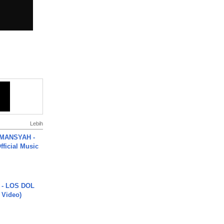
Lebih
MANSYAH -
ficial Music
 - LOS DOL
c Video)