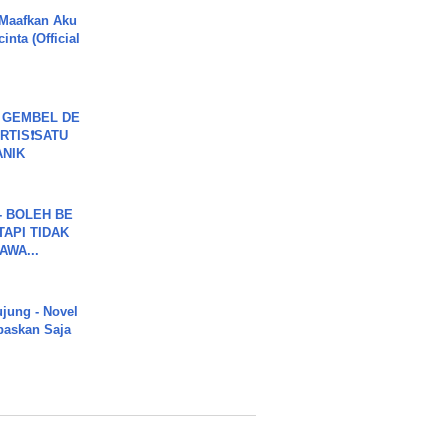
 Maafkan Aku
inta (Official
 GEMBEL DE
RTIS❗SATU
ANIK
7 - BOLEH BE
TAPI TIDAK
WA...
ujung - Novel
paskan Saja