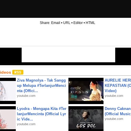
Share:
Email
•
URL
•
Editor
•
HTML
Videos
Ziva Magnolya - Tak Sangg
AURELIE HER
up Melupa #TerlanjurMenci
KEPASTIAN (Of
nta (Offici...
Video)
youtube.com
youtube.com
Lyodra - Mengapa Kita #Ter
Denny Caknan
lanjurMencinta (Official Lyr
(Official Musi
ic Vide...
youtube.com
youtube.com