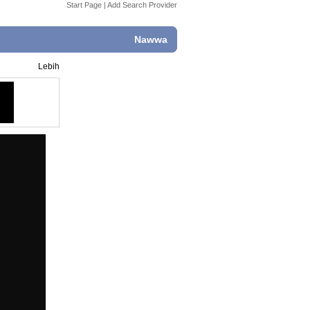
Start Page
|
Add Search Provider
Nawwa
Lebih