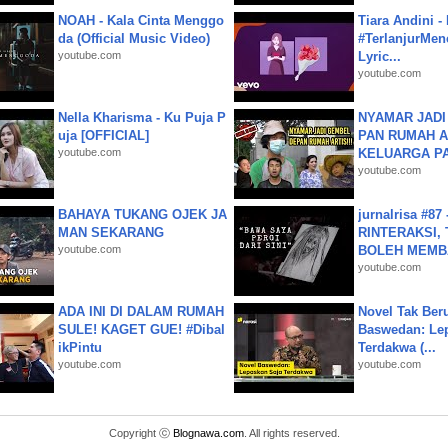
NOAH - Kala Cinta Menggo
Tiara Andini -
da (Official Music Video)
#TerlanjurMenc
youtube.com
Lyric...
youtube.com
Nella Kharisma - Ku Puja P
NYAMAR JADI
uja [OFFICIAL]
PAN RUMAH A
youtube.com
KELUARGA P
youtube.com
BAHAYA TUKANG OJEK JA
jurnalrisa #8
MAN SEKARANG
RINTERAKSI, 
youtube.com
BOLEH MEMBA
youtube.com
ADA INI DI DALAM RUMAH
Novel Tak Ber
SULE! KAGET GUE! #Dibal
Baswedan: Le
ikPintu
Terdakwa (...
youtube.com
youtube.com
Copyright ⓒ
Blognawa.com
. All rights reserved.