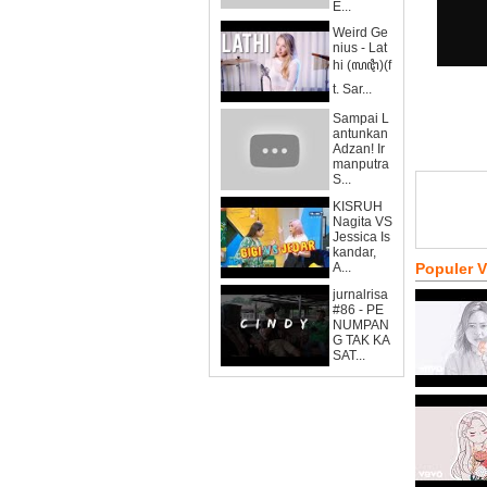
E...
Weird Ge
nius - Lat
hi (ꦭꦛꦶ)(f
t. Sar...
Sampai L
antunkan
Adzan! Ir
manputra
S...
KISRUH
Nagita VS
Jessica Is
kandar,
A...
Populer 
jurnalrisa
#86 - PE
NUMPAN
G TAK KA
SAT...