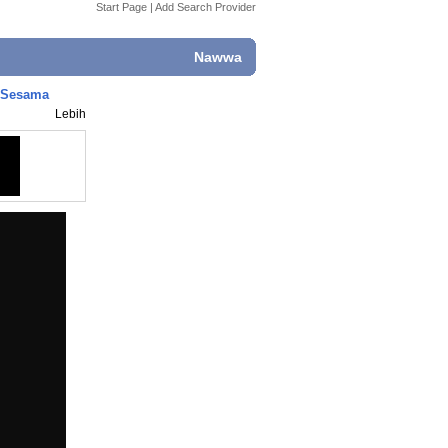
Start Page
|
Add Search Provider
Nawwa
n Sesama
Lebih