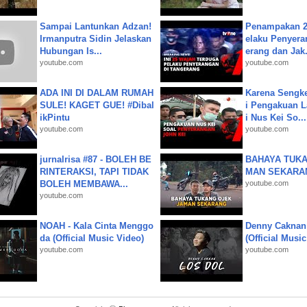
Sampai Lantunkan Adzan!
Penampakan 2
Irmanputra Sidin Jelaskan
elaku Penyera
Hubungan Is...
erang dan Jak.
youtube.com
youtube.com
ADA INI DI DALAM RUMAH
Karena Sengke
SULE! KAGET GUE! #Dibal
i Pengakuan 
ikPintu
i Nus Kei So...
youtube.com
youtube.com
jurnalrisa #87 - BOLEH BE
BAHAYA TUKA
RINTERAKSI, TAPI TIDAK
MAN SEKARA
BOLEH MEMBAWA...
youtube.com
youtube.com
NOAH - Kala Cinta Menggo
Denny Caknan
da (Official Music Video)
(Official Musi
youtube.com
youtube.com