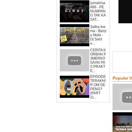
jurnalrisa
#86 - PE
NUMPAN
G TAK KA
SAT...
Safira Ine
ma - Bany
u Moto -
Dj Sant
u...
CERITA K
ORBAN P
3MERKO
SAAN PA
S PRAKT
E...
EPISODE
Populer 
TERAKHI
R OM GE
PENG?
(PART
2)...