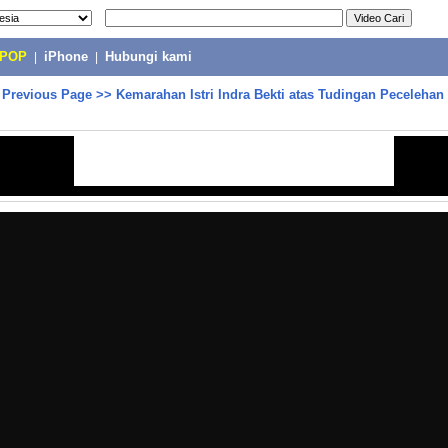
-POP
|
iPhone
|
Hubungi kami
>
Previous Page
>>
Kemarahan Istri Indra Bekti atas Tudingan Peceleha