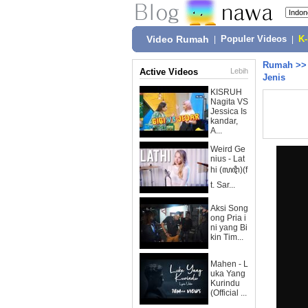
Video Rumah
|
Populer Videos
|
K
Rumah
>
Active Videos
Lebih
Jenis
KISRUH
Nagita VS
Jessica Is
kandar,
A...
Weird Ge
nius - Lat
hi (ꦭꦛꦶ)(f
t. Sar...
Aksi Song
ong Pria i
ni yang Bi
kin Tim...
Mahen - L
uka Yang
Kurindu
(Official ...