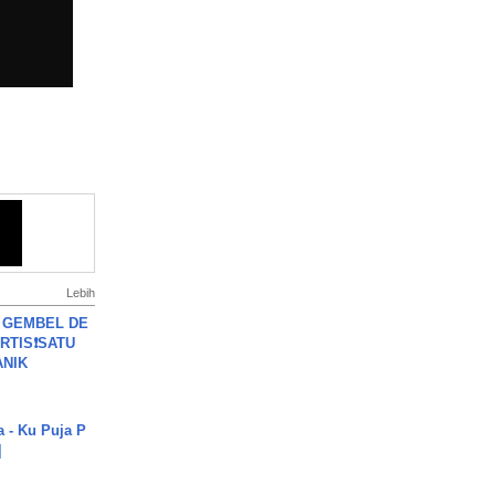
Lebih
 GEMBEL DE
RTIS❗SATU
ANIK
a - Ku Puja P
]