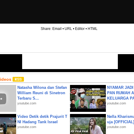
Share:
Email
•
URL
•
Editor
•
HTML
Videos
Natasha Wilona dan Stefan
NYAMAR JADI
William Reuni di Sinetron
PAN RUMAH A
Terbaru S...
KELUARGA P
youtube.com
youtube.com
Video Detik detik Prajurit T
Nella Kharism
NI Hadang Tank Israel
uja [OFFICIAL
youtube.com
youtube.com