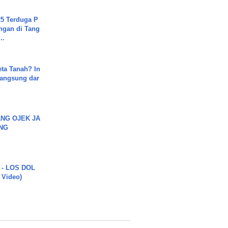
5 Terduga P
ngan di Tang
..
ta Tanah? In
Langsung dar
NG OJEK JA
NG
 - LOS DOL
c Video)