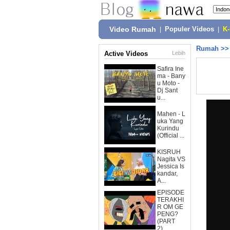
Video Rumah
|
Populer Videos
|
K
Rumah
>
Active Videos
Lebih
Safira Ine
ma - Bany
u Moto -
Dj Sant
u...
Mahen - L
uka Yang
Kurindu
(Official ...
KISRUH
Nagita VS
Jessica Is
kandar,
A...
EPISODE
TERAKHI
R OM GE
PENG?
(PART
2)...