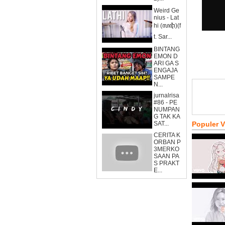
Weird Ge
nius - Lat
hi (ꦭꦛꦶ)(f
t. Sar...
BINTANG
EMON D
ARI GA S
ENGAJA
SAMPE
N...
jurnalrisa
#86 - PE
NUMPAN
G TAK KA
SAT...
Populer 
CERITA K
ORBAN P
3MERKO
SAAN PA
S PRAKT
E...