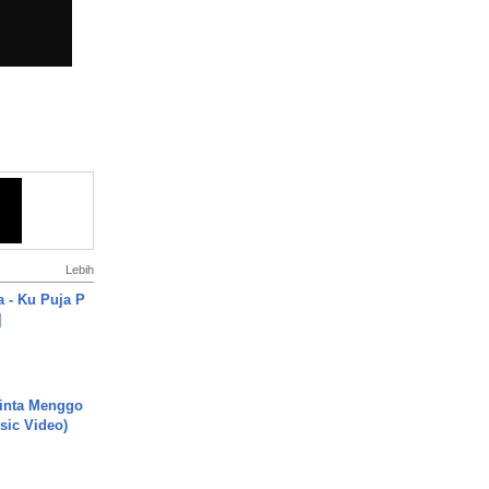
Lebih
a - Ku Puja P
]
inta Menggo
usic Video)