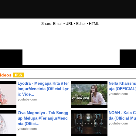
Share:
Email
•
URL
•
Editor
•
HTML
Videos
Lyodra - Mengapa Kita #Ter
Nella Kharism
lanjurMencinta (Official Lyr
uja [OFFICIAL
ic Vide...
youtube.com
youtube.com
Ziva Magnolya - Tak Sangg
NOAH - Kala C
up Melupa #TerlanjurMenci
da (Official M
nta (Offici...
youtube.com
youtube.com