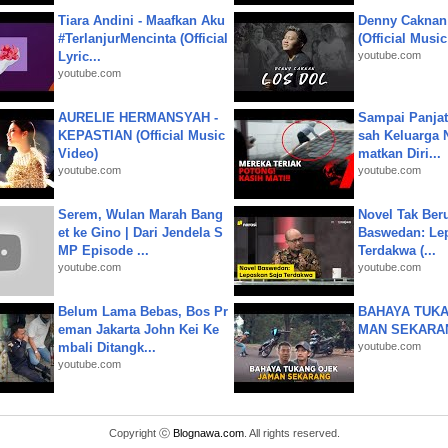
Tiara Andini - Maafkan Aku
Denny Caknan
#TerlanjurMencinta (Official
(Official Musi
Lyric...
youtube.com
youtube.com
AURELIE HERMANSYAH -
Sampai Panjat
KEPASTIAN (Official Music
sah Keluarga 
Video)
matkan Diri...
youtube.com
youtube.com
Serem, Wulan Marah Bang
Novel Tak Ber
et ke Gino | Dari Jendela S
Baswedan: Le
MP Episode ...
Terdakwa (...
youtube.com
youtube.com
Belum Lama Bebas, Bos Pr
BAHAYA TUKA
eman Jakarta John Kei Ke
MAN SEKARA
mbali Ditangk...
youtube.com
youtube.com
Copyright ⓒ
Blognawa.com
. All rights reserved.