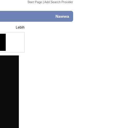
Start Page
|
Add Search Provider
Nawwa
Lebih