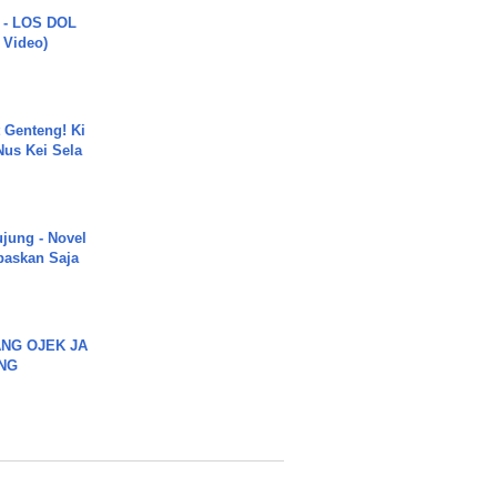
 - LOS DOL
c Video)
 Genteng! Ki
Nus Kei Sela
ujung - Novel
paskan Saja
NG OJEK JA
NG