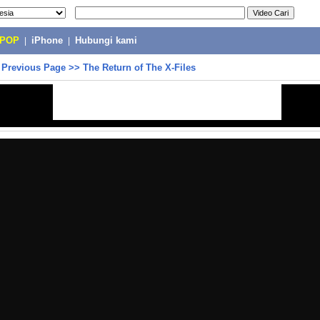
-POP
|
iPhone
|
Hubungi kami
>
Previous Page
>>
The Return of The X-Files