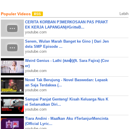
Populer Videos
Lebih
CERITA KORBAN P3MERKOSAAN PAS PRAKT
EK KERJA LAPANGAN|#GritteB...
youtube.com
Serem, Wulan Marah Banget ke Gino | Dari Jen
dela SMP Episode ...
youtube.com
Weird Genius - Lathi (ꦭꦛꦶ)(ft. Sara Fajira) (Cov
er)
youtube.com
Novel Tak Berujung - Novel Baswedan: Lepask
an Saja Terdakwa (...
youtube.com
Sampai Panjat Genteng! Kisah Keluarga Nus K
ei Selamatkan Diri...
youtube.com
Tiara Andini - Maafkan Aku #TerlanjurMencinta
(Official Lyric...
youtube.com