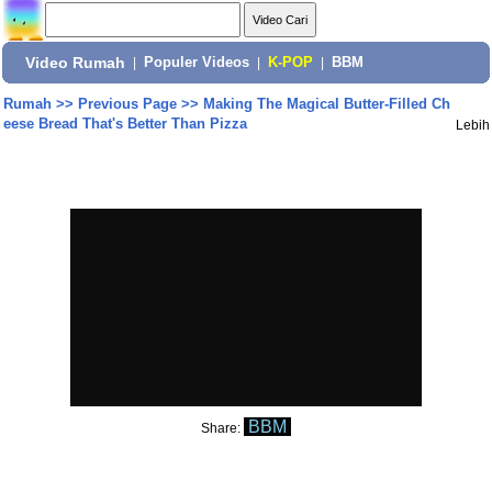
Video Rumah
|
Populer Videos
|
K-POP
|
BBM
Rumah
>>
Previous Page
>>
Making The Magical Butter-Filled Ch
eese Bread That's Better Than Pizza
Lebih
BBM
Share: