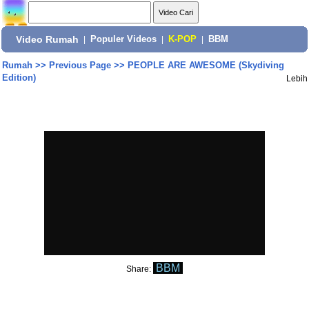
Video Rumah
|
Populer Videos
|
K-POP
|
BBM
Rumah
>>
Previous Page
>>
PEOPLE ARE AWESOME (Skydiving
Edition)
Lebih
BBM
Share: