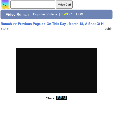
Video Rumah
|
Populer Videos
|
K-POP
|
BBM
Rumah
>>
Previous Page
>>
On This Day - March 18, A Shot Of Hi
story
Lebih
BBM
Share: