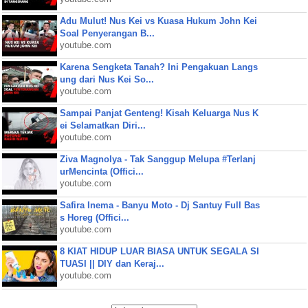
Adu Mulut! Nus Kei vs Kuasa Hukum John Kei
Soal Penyerangan B...
youtube.com
Karena Sengketa Tanah? Ini Pengakuan Langs
ung dari Nus Kei So...
youtube.com
Sampai Panjat Genteng! Kisah Keluarga Nus K
ei Selamatkan Diri...
youtube.com
Ziva Magnolya - Tak Sanggup Melupa #Terlanj
urMencinta (Offici...
youtube.com
Safira Inema - Banyu Moto - Dj Santuy Full Bas
s Horeg (Offici...
youtube.com
8 KIAT HIDUP LUAR BIASA UNTUK SEGALA SI
TUASI || DIY dan Keraj...
youtube.com