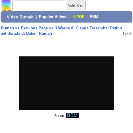
Video Rumah
|
Populer Videos
|
K-POP
|
BBM
Rumah
>>
Previous Page
>>
3 Warga di Ciamis Tersambar Petir s
aat Berada di Dalam Rumah
Lebih
BBM
Share: