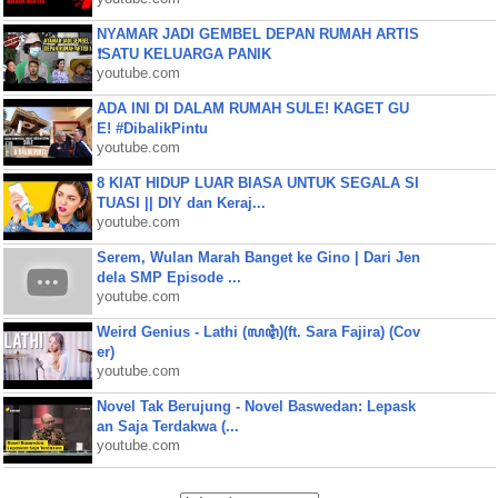
NYAMAR JADI GEMBEL DEPAN RUMAH ARTIS
❗SATU KELUARGA PANIK
youtube.com
ADA INI DI DALAM RUMAH SULE! KAGET GU
E! #DibalikPintu
youtube.com
8 KIAT HIDUP LUAR BIASA UNTUK SEGALA SI
TUASI || DIY dan Keraj...
youtube.com
Serem, Wulan Marah Banget ke Gino | Dari Jen
dela SMP Episode ...
youtube.com
Weird Genius - Lathi (ꦭꦛꦶ)(ft. Sara Fajira) (Cov
er)
youtube.com
Novel Tak Berujung - Novel Baswedan: Lepask
an Saja Terdakwa (...
youtube.com