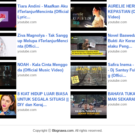
Tiara Andini - Maafkan Aku
AURELIE HER
#TerlanjurMencinta (Official
KEPASTIAN (Of
Lyric...
Video)
youtube.com
youtube.com
Ziva Magnolya - Tak Sangg
Novel Baswed
up Melupa #TerlanjurMenci
Bukti Air Kera
nta (Offici...
elaku Peng...
youtube.com
youtube.com
NOAH - Kala Cinta Menggo
Safira Inema 
da (Official Music Video)
- Dj Santuy Fu
youtube.com
g (Offici...
youtube.com
8 KIAT HIDUP LUAR BIASA
BAHAYA TUKA
UNTUK SEGALA SITUASI ||
MAN SEKARA
DIY dan Keraj...
youtube.com
youtube.com
Copyright ⓒ
Blognawa.com
. All rights reserved.