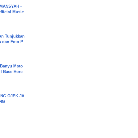
MANSYAH -
ficial Music
an Tunjukkan
s dan Foto P
- Banyu Moto
ll Bass Hore
NG OJEK JA
NG