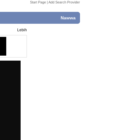
Start Page
|
Add Search Provider
Nawwa
Lebih