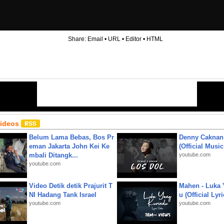
Share:
Email
•
URL
•
Editor
•
HTML
Videos
Belum Lama Bebas, Bos Pr
Denny Caknan
eman Jakarta John Kei Ke
(Official Musi
mbali Ditangk...
youtube.com
youtube.com
Video Detik detik Prajurit T
Mahen - Luka 
NI Hadang Tank Israel
u (Official Lyr
youtube.com
youtube.com