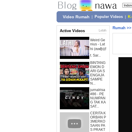
Video Rumah
|
Populer Videos
|
K
Rumah
>
Active Videos
Lebih
Weird Ge
nius - Lat
hi (ꦭꦛꦶ)(f
t. Sar...
BINTANG
EMON D
ARI GA S
ENGAJA
SAMPE
N...
jurnalrisa
#86 - PE
NUMPAN
G TAK KA
SAT...
CERITA K
ORBAN P
3MERKO
SAAN PA
S PRAKT