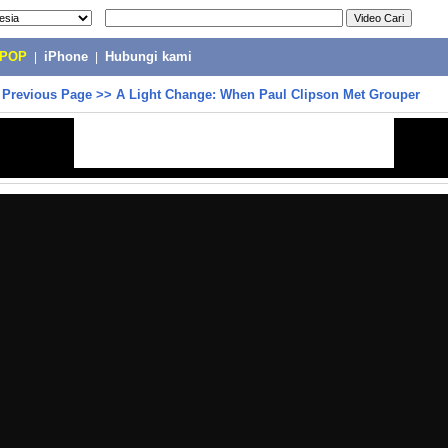
-POP
|
iPhone
|
Hubungi kami
>
Previous Page
>>
A Light Change: When Paul Clipson Met Grouper