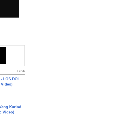
Lebih
 - LOS DOL
c Video)
Yang Kurind
ic Video)