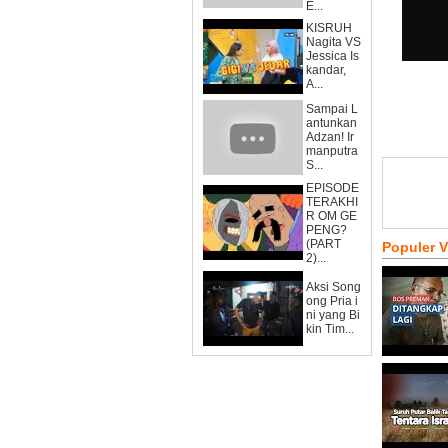
E...
KISRUH
Nagita VS
Jessica Is
kandar,
A...
Sampai L
antunkan
Adzan! Ir
manputra
S...
EPISODE
TERAKHI
R OM GE
PENG?
(PART
Populer 
2)...
Aksi Song
ong Pria i
ni yang Bi
kin Tim...