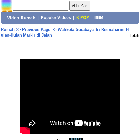
Video Rumah
|
Populer Videos
|
K-POP
|
BBM
Rumah
>>
Previous Page
>>
Walikota Surabaya Tri Rismaharini H
ujan-Hujan Markir di Jalan
Lebih