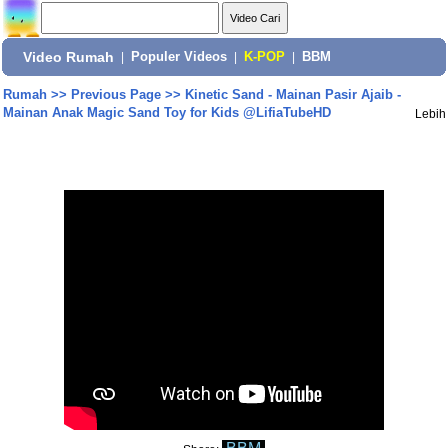
Video Rumah
|
Populer Videos
|
K-POP
|
BBM
Rumah
>>
Previous Page
>>
Kinetic Sand - Mainan Pasir Ajaib -
Mainan Anak Magic Sand Toy for Kids @LifiaTubeHD
Lebih