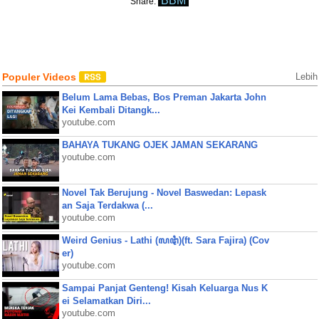
BBM
Share:
Populer Videos
Lebih
Belum Lama Bebas, Bos Preman Jakarta John
Kei Kembali Ditangk...
youtube.com
BAHAYA TUKANG OJEK JAMAN SEKARANG
youtube.com
Novel Tak Berujung - Novel Baswedan: Lepask
an Saja Terdakwa (...
youtube.com
Weird Genius - Lathi (ꦭꦛꦶ)(ft. Sara Fajira) (Cov
er)
youtube.com
Sampai Panjat Genteng! Kisah Keluarga Nus K
ei Selamatkan Diri...
youtube.com