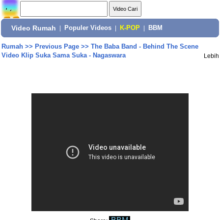
Video Rumah
|
Populer Videos
|
K-POP
|
BBM
Rumah
>>
Previous Page
>>
The Baba Band - Behind The Scene
Video Klip Suka Sama Suka - Nagaswara
Lebih