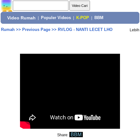
Video Rumah
|
Populer Videos
|
K-POP
|
BBM
Rumah
>>
Previous Page
>>
RVLOG - NANTI LECET LHO
Lebih
BBM
Share: