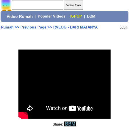
Video Rumah
|
Populer Videos
|
K-POP
|
BBM
Rumah
>>
Previous Page
>>
RVLOG - DARI MATANYA
Lebih
BBM
Share: