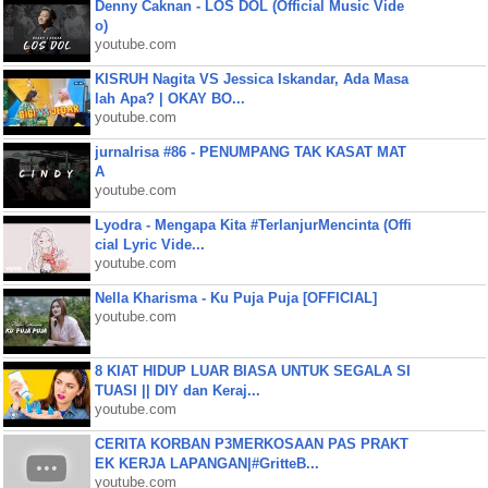
Denny Caknan - LOS DOL (Official Music Vide
o)
youtube.com
KISRUH Nagita VS Jessica Iskandar, Ada Masa
lah Apa? | OKAY BO...
youtube.com
jurnalrisa #86 - PENUMPANG TAK KASAT MAT
A
youtube.com
Lyodra - Mengapa Kita #TerlanjurMencinta (Offi
cial Lyric Vide...
youtube.com
Nella Kharisma - Ku Puja Puja [OFFICIAL]
youtube.com
8 KIAT HIDUP LUAR BIASA UNTUK SEGALA SI
TUASI || DIY dan Keraj...
youtube.com
CERITA KORBAN P3MERKOSAAN PAS PRAKT
EK KERJA LAPANGAN|#GritteB...
youtube.com