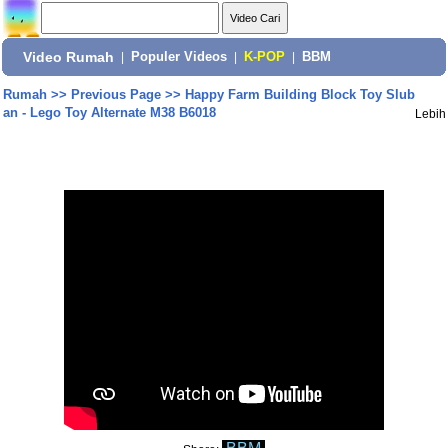
Video Rumah
|
Populer Videos
|
K-POP
|
BBM
Rumah
>>
Previous Page
>>
Happy Farm Building Block Toy Slub
an - Lego Toy Alternate M38 B6018
Lebih