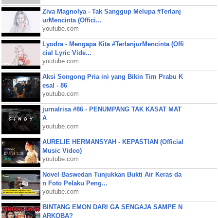
Ziva Magnolya - Tak Sanggup Melupa #Terlanj
urMencinta (Offici...
youtube.com
Lyodra - Mengapa Kita #TerlanjurMencinta (Offi
cial Lyric Vide...
youtube.com
Aksi Songong Pria ini yang Bikin Tim Prabu K
esal - 86
youtube.com
jurnalrisa #86 - PENUMPANG TAK KASAT MAT
A
youtube.com
AURELIE HERMANSYAH - KEPASTIAN (Official
Music Video)
youtube.com
Novel Baswedan Tunjukkan Bukti Air Keras da
n Foto Pelaku Peng...
youtube.com
BINTANG EMON DARI GA SENGAJA SAMPE N
ARKOBA?