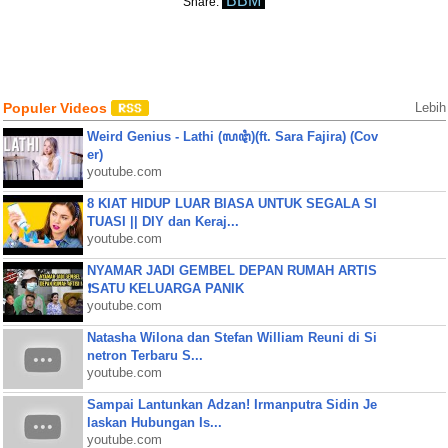
BBM
Share:
Populer Videos
Lebih
Weird Genius - Lathi (ꦭꦛꦶ)(ft. Sara Fajira) (Cov
er)
youtube.com
8 KIAT HIDUP LUAR BIASA UNTUK SEGALA SI
TUASI || DIY dan Keraj...
youtube.com
NYAMAR JADI GEMBEL DEPAN RUMAH ARTIS
❗SATU KELUARGA PANIK
youtube.com
Natasha Wilona dan Stefan William Reuni di Si
netron Terbaru S...
youtube.com
Sampai Lantunkan Adzan! Irmanputra Sidin Je
laskan Hubungan Is...
youtube.com