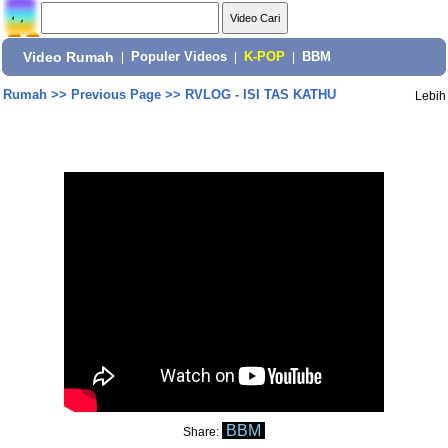
Video Rumah
|
Populer Videos
|
K-POP
|
BBM
Rumah
>>
Previous Page
>>
RVLOG - ISI TAS KATHU
Lebih
BBM
Share: