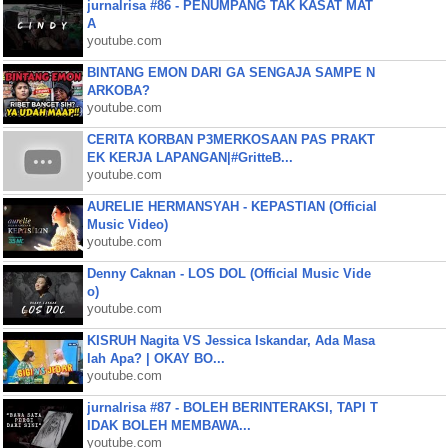
jurnalrisa #86 - PENUMPANG TAK KASAT MAT
A
youtube.com
BINTANG EMON DARI GA SENGAJA SAMPE N
ARKOBA?
youtube.com
CERITA KORBAN P3MERKOSAAN PAS PRAKT
EK KERJA LAPANGAN|#GritteB...
youtube.com
AURELIE HERMANSYAH - KEPASTIAN (Official
Music Video)
youtube.com
Denny Caknan - LOS DOL (Official Music Vide
o)
youtube.com
KISRUH Nagita VS Jessica Iskandar, Ada Masa
lah Apa? | OKAY BO...
youtube.com
jurnalrisa #87 - BOLEH BERINTERAKSI, TAPI T
IDAK BOLEH MEMBAWA...
youtube.com