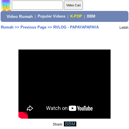
Video Rumah
|
Populer Videos
|
K-POP
|
BBM
Rumah
>>
Previous Page
>>
RVLOG - PAPAYAPAPAYA
Lebih
BBM
Share: