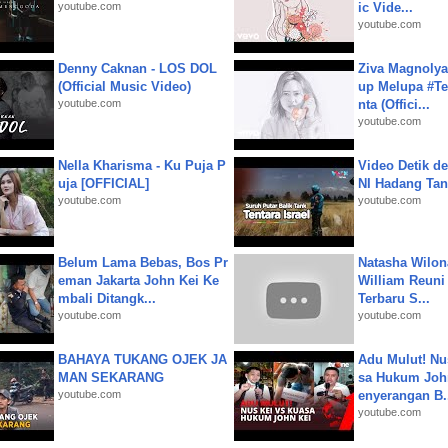
youtube.com
ic Vide...
youtube.com
Denny Caknan - LOS DOL
Ziva Magnolya
(Official Music Video)
up Melupa #Te
youtube.com
nta (Offici...
youtube.com
Nella Kharisma - Ku Puja P
Video Detik det
uja [OFFICIAL]
NI Hadang Tank
youtube.com
youtube.com
Belum Lama Bebas, Bos Pr
Natasha Wilon
eman Jakarta John Kei Ke
William Reuni 
mbali Ditangk...
Terbaru S...
youtube.com
youtube.com
BAHAYA TUKANG OJEK JA
Adu Mulut! Nu
MAN SEKARANG
sa Hukum John
youtube.com
enyerangan B.
youtube.com