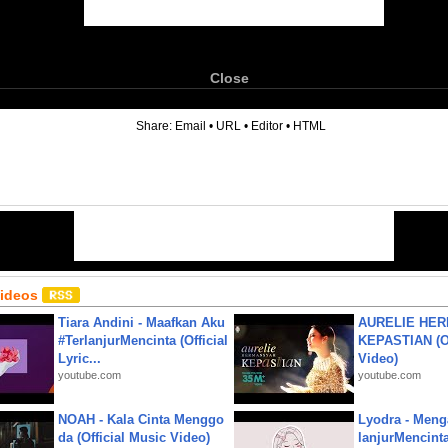
Close
6
Share:
Email
•
URL
•
Editor
•
HTML
Videos
Tiara Andini - Maafkan Aku
AURELIE HER
#TerlanjurMencinta (Official
KEPASTIAN (Of
Lyric...
Video)
youtube.com
youtube.com
NOAH - Kala Cinta Menggo
Lyodra - Meng
da (Official Music Video)
lanjurMencinta 