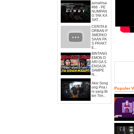
jurnalrisa
#86 - PE
NUMPAN
G TAK KA
SAT...
CERITA K
ORBAN P
3MERKO
SAAN PA
S PRAKT
E...
BINTANG
EMON D
ARI GA S
ENGAJA
SAMPE
N...
Aksi Song
ong Pria i
Populer 
ni yang Bi
kin Tim...