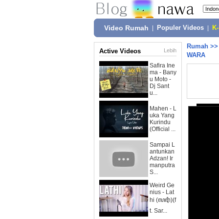
Video Rumah
|
Populer Videos
|
K
Rumah
>
Active Videos
Lebih
WARA
Safira Ine
ma - Bany
u Moto -
Dj Sant
u...
Mahen - L
uka Yang
Kurindu
(Official ...
Sampai L
antunkan
Adzan! Ir
manputra
S...
Weird Ge
nius - Lat
hi (ꦭꦛꦶ)(f
t. Sar...