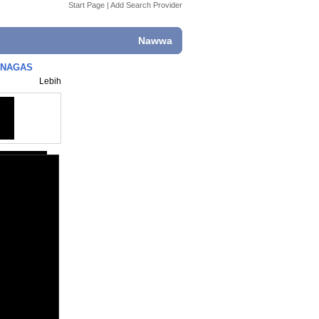
Start Page
|
Add Search Provider
Nawwa
 - NAGAS
Lebih