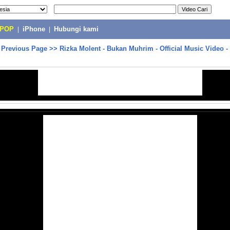
-POP
|
iPhone
|
Hubungi kami
>
Previous Page
>>
Rizka Molent - Bukan Muhrim - Official Music Video