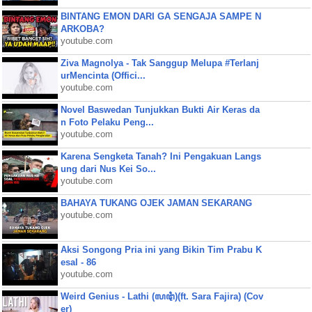
BINTANG EMON DARI GA SENGAJA SAMPE N
ARKOBA?
youtube.com
Ziva Magnolya - Tak Sanggup Melupa #Terlanj
urMencinta (Offici...
youtube.com
Novel Baswedan Tunjukkan Bukti Air Keras da
n Foto Pelaku Peng...
youtube.com
Karena Sengketa Tanah? Ini Pengakuan Langs
ung dari Nus Kei So...
youtube.com
BAHAYA TUKANG OJEK JAMAN SEKARANG
youtube.com
Aksi Songong Pria ini yang Bikin Tim Prabu K
esal - 86
youtube.com
Weird Genius - Lathi (ꦭꦛꦶ)(ft. Sara Fajira) (Cov
er)