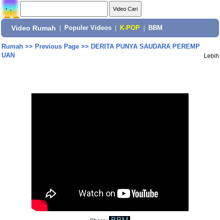
Video Rumah
|
Populer Videos
|
K-POP
|
BBM
Rumah
>>
Previous Page
>>
DERITA PUNYA SAUDARA PEREMP
UAN
Lebih