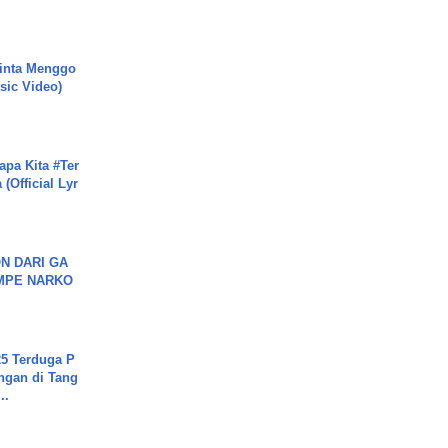
inta Menggo
usic Video)
apa Kita #Ter
(Official Lyr
N DARI GA
MPE NARKO
5 Terduga P
ngan di Tang
..