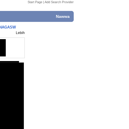
Start Page
|
Add Search Provider
Nawwa
ic NAGASW
Lebih