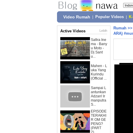
Video Rumah
|
Populer Videos
|
K
Rumah
>
Active Videos
Lebih
ARA) #mus
Safira Ine
ma - Bany
u Moto -
Dj Sant
u...
Mahen - L
uka Yang
Kurindu
(Official ...
Sampai L
antunkan
Adzan! Ir
manputra
S...
EPISODE
TERAKHI
R OM GE
PENG?
(PART
2)...