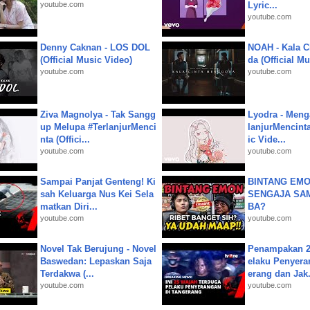
youtube.com
Lyric...
youtube.com
Denny Caknan - LOS DOL
NOAH - Kala C
(Official Music Video)
da (Official M
youtube.com
youtube.com
Ziva Magnolya - Tak Sangg
Lyodra - Meng
up Melupa #TerlanjurMenci
lanjurMencinta 
nta (Offici...
ic Vide...
youtube.com
youtube.com
Sampai Panjat Genteng! Ki
BINTANG EMO
sah Keluarga Nus Kei Sela
SENGAJA SA
matkan Diri...
BA?
youtube.com
youtube.com
Novel Tak Berujung - Novel
Penampakan 2
Baswedan: Lepaskan Saja
elaku Penyera
Terdakwa (...
erang dan Jak.
youtube.com
youtube.com