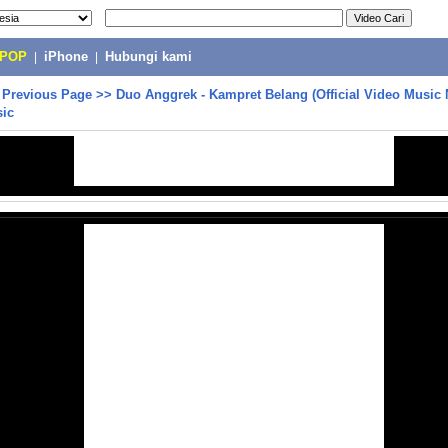
-POP
|
iPhone
|
Hubungi kami
>
Previous Page
>>
Duo Anggrek - Kampret Belang (Official Video Mus
ic