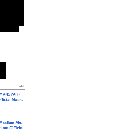
Lebih
MANSYAH -
ficial Music
 Maafkan Aku
inta (Official