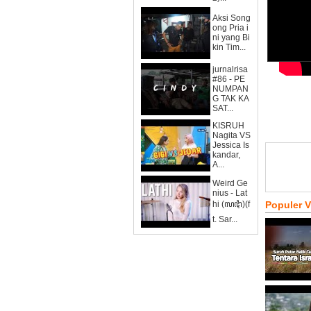
Aksi Song
ong Pria i
ni yang Bi
kin Tim...
jurnalrisa
#86 - PE
NUMPAN
G TAK KA
SAT...
KISRUH
Nagita VS
Jessica Is
kandar,
A...
Weird Ge
nius - Lat
hi (ꦭꦛꦶ)(f
Populer 
t. Sar...