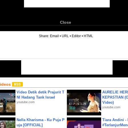
Close
6
Share:
Email
•
URL
•
Editor
•
HTML
Videos
Video Detik detik Prajurit T
AURELIE HER
NI Hadang Tank Israel
KEPASTIAN (Of
youtube.com
Video)
youtube.com
Nella Kharisma - Ku Puja P
Tiara Andini -
uja [OFFICIAL]
#TerlanjurMenc