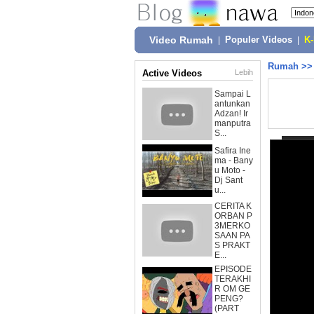
Video Rumah
|
Populer Videos
|
K
Rumah
>
Active Videos
Lebih
Sampai L
antunkan
Adzan! Ir
manputra
S...
Safira Ine
ma - Bany
u Moto -
Dj Sant
u...
CERITA K
ORBAN P
3MERKO
SAAN PA
S PRAKT
E...
EPISODE
TERAKHI
R OM GE
PENG?
(PART