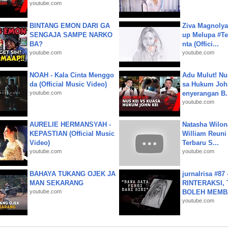
youtube.com
BINTANG EMON DARI GA
Ziva Magnolya
SENGAJA SAMPE NARKO
up Melupa #Te
BA?
nta (Offici...
youtube.com
youtube.com
NOAH - Kala Cinta Menggo
Adu Mulut! Nu
da (Official Music Video)
sa Hukum John
youtube.com
enyerangan B.
youtube.com
AURELIE HERMANSYAH -
Natasha Wilon
KEPASTIAN (Official Music
William Reuni 
Video)
Terbaru S...
youtube.com
youtube.com
BAHAYA TUKANG OJEK JA
jurnalrisa #8
MAN SEKARANG
RINTERAKSI, 
youtube.com
BOLEH MEMBA
youtube.com