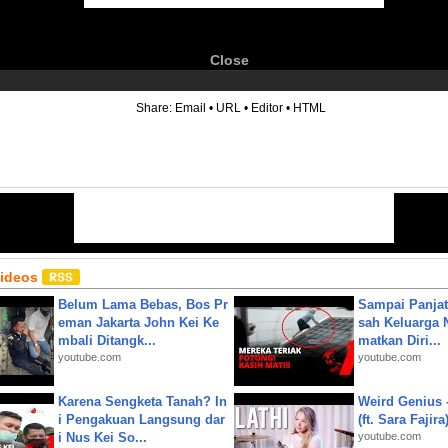
Close
6
Share:
Email
•
URL
•
Editor
•
HTML
Videos
Belum Lama Bebas, Bos Pr
Sampai Panjat
eman Jakarta John Kei Ke
sah Keluarga 
mbali Ditangk...
matkan Diri...
youtube.com
youtube.com
Karena Sengketa Tanah? In
Weird Genius 
i Pengakuan Langsung dar
(ft. Sara Fajira
i Nus Kei So...
youtube.com