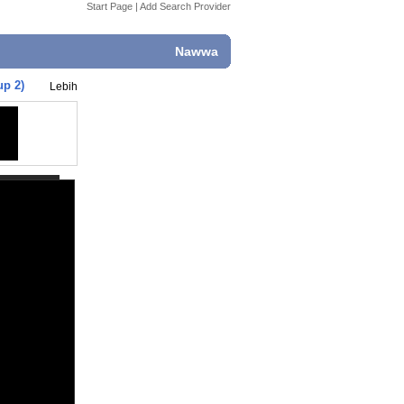
Start Page
|
Add Search Provider
Nawwa
up 2)
Lebih