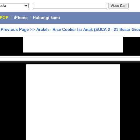
-POP
|
iPhone
|
Hubungi kami
>
Previous Page
>>
Arafah - Rice Cooker Isi Anak (SUCA 2 - 21 Besar Gro