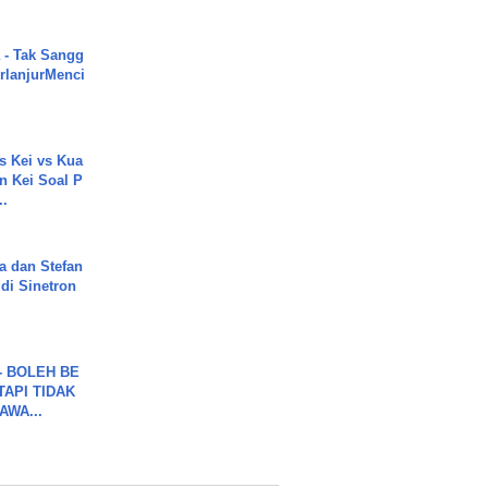
 - Tak Sangg
rlanjurMenci
s Kei vs Kua
 Kei Soal P
..
a dan Stefan
di Sinetron
7 - BOLEH BE
TAPI TIDAK
WA...