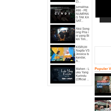
2)...
jurnalrisa
#86 - PE
NUMPAN
G TAK KA
SAT...
Aksi Song
ong Pria i
ni yang Bi
kin Tim...
KISRUH
Nagita VS
Jessica Is
kandar,
A...
Populer 
Mahen - L
uka Yang
Kurindu
(Official ...