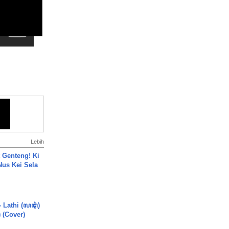
Lebih
 Genteng! Ki
Nus Kei Sela
- Lathi (ꦭꦛꦶ)
) (Cover)