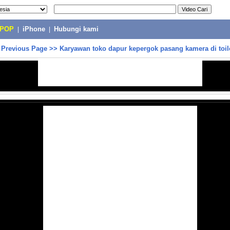
-POP
|
iPhone
|
Hubungi kami
>
Previous Page
>>
Karyawan toko dapur kepergok pasang kamera di toil