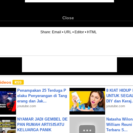
Close
6
Share:
Email
•
URL
•
Editor
•
HTML
Videos
Penampakan 25 Terduga P
8 KIAT HIDUP
elaku Penyerangan di Tang
UNTUK SEGALA
erang dan Jak...
DIY dan Keraj.
youtube.com
youtube.com
NYAMAR JADI GEMBEL DE
Natasha Wilon
PAN RUMAH ARTIS❗SATU
William Reuni 
KELUARGA PANIK
Terbaru S...