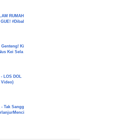
DALAM RUMAH
GUE! #Dibal
 Genteng! Ki
Nus Kei Sela
 - LOS DOL
c Video)
 - Tak Sangg
rlanjurMenci