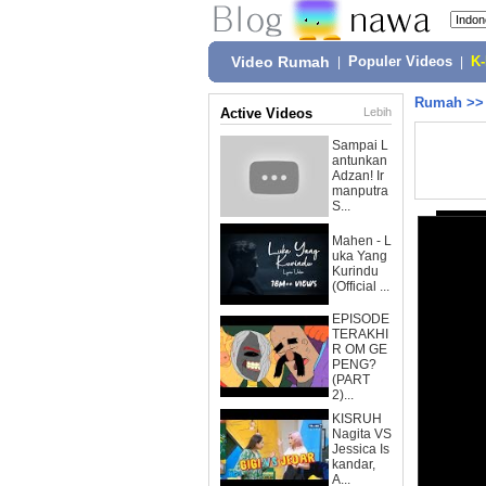
Video Rumah
|
Populer Videos
|
K
Rumah
>
Active Videos
Lebih
Sampai L
antunkan
Adzan! Ir
manputra
S...
Mahen - L
uka Yang
Kurindu
(Official ...
EPISODE
TERAKHI
R OM GE
PENG?
(PART
2)...
KISRUH
Nagita VS
Jessica Is
kandar,
A...