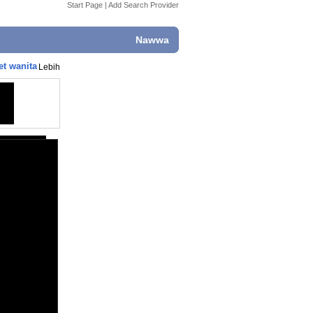
Start Page
|
Add Search Provider
Nawwa
et wanita
Lebih