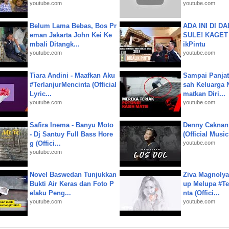
youtube.com
youtube.com
Belum Lama Bebas, Bos Pr
ADA INI DI 
eman Jakarta John Kei Ke
SULE! KAGET 
mbali Ditangk...
ikPintu
youtube.com
youtube.com
Tiara Andini - Maafkan Aku
Sampai Panjat
#TerlanjurMencinta (Official
sah Keluarga 
Lyric...
matkan Diri...
youtube.com
youtube.com
Safira Inema - Banyu Moto
Denny Caknan
- Dj Santuy Full Bass Hore
(Official Musi
g (Offici...
youtube.com
youtube.com
Novel Baswedan Tunjukkan
Ziva Magnolya
Bukti Air Keras dan Foto P
up Melupa #Te
elaku Peng...
nta (Offici...
youtube.com
youtube.com