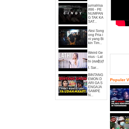
jurnalrisa
#86 - PE
NUMPAN
G TAK KA
SAT...
Aksi Song
ong Pria i
ni yang Bi
kin Tim...
Weird Ge
nius - Lat
hi (ꦭꦛꦶ)(f
t. Sar...
BINTANG
EMON D
Populer 
ARI GA S
ENGAJA
SAMPE
N...