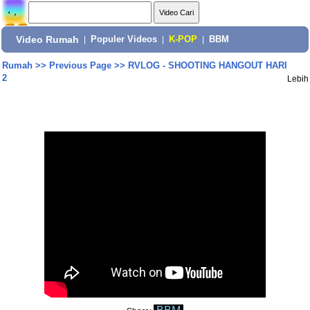
Video Rumah
|
Populer Videos
|
K-POP
|
BBM
Rumah
>>
Previous Page
>>
RVLOG - SHOOTING HANGOUT HARI
2
Lebih