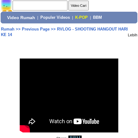
Video Rumah
|
Populer Videos
|
K-POP
|
BBM
Rumah
>>
Previous Page
>>
RVLOG - SHOOTING HANGOUT HARI
KE 14
Lebih