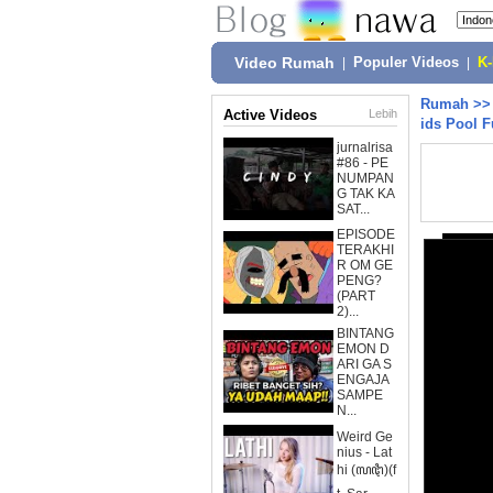
Video Rumah
|
Populer Videos
|
K
Rumah
>
Active Videos
Lebih
ids Pool F
jurnalrisa
#86 - PE
NUMPAN
G TAK KA
SAT...
EPISODE
TERAKHI
R OM GE
PENG?
(PART
2)...
BINTANG
EMON D
ARI GA S
ENGAJA
SAMPE
N...
Weird Ge
nius - Lat
hi (ꦭꦛꦶ)(f