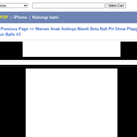
-POP
|
iPhone
|
Hubungi kami
>
Previous Page
>>
Mainan Anak Asiknya Mandi Bola Ball Pit Show Play
un Balls #3