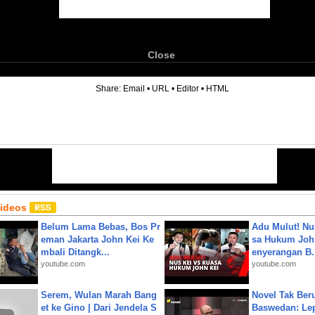
Close
6
Share:
Email
•
URL
•
Editor
•
HTML
Videos
Belum Lama Bebas, Bos Pr
Adu Mulut! Nu
eman Jakarta John Kei Ke
sa Hukum John
mbali Ditangk...
enyerangan B.
youtube.com
youtube.com
Serem, Wulan Marah Bang
Novel Tak Ber
et ke Gino | Dari Jendela S
Baswedan: Le