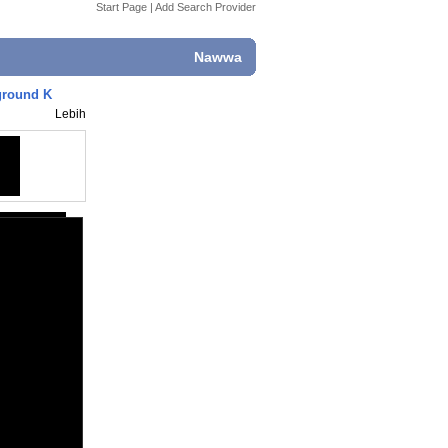
Start Page
|
Add Search Provider
Nawwa
ground K
Lebih