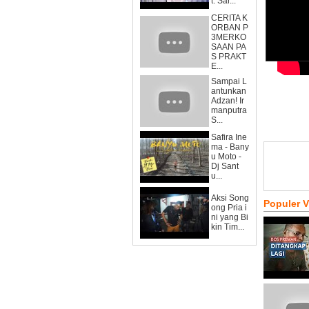
t. Sar...
CERITA K
ORBAN P
3MERKO
SAAN PA
S PRAKT
E...
Sampai L
antunkan
Adzan! Ir
manputra
S...
Safira Ine
ma - Bany
u Moto -
Dj Sant
u...
Aksi Song
Populer 
ong Pria i
ni yang Bi
kin Tim...