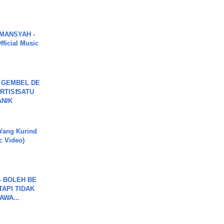
MANSYAH -
ficial Music
 GEMBEL DE
RTIS❗SATU
ANIK
Yang Kurind
ic Video)
7 - BOLEH BE
TAPI TIDAK
WA...