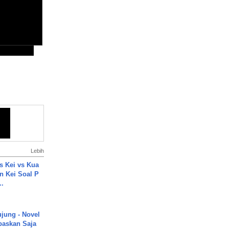
Lebih
s Kei vs Kua
 Kei Soal P
..
ujung - Novel
paskan Saja