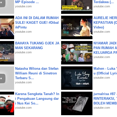
MP Episode ...
Terdakwa (...
youtube.com
youtube.com
ADA INI DI DALAM RUMAH
AURELIE HER
SULE! KAGET GUE! #Dibal
KEPASTIAN (Of
ikPintu
Video)
youtube.com
youtube.com
BAHAYA TUKANG OJEK JA
NYAMAR JADI
MAN SEKARANG
PAN RUMAH A
youtube.com
KELUARGA P
youtube.com
Natasha Wilona dan Stefan
Mahen - Luka 
William Reuni di Sinetron
u (Official Lyr
Terbaru S...
youtube.com
youtube.com
Karena Sengketa Tanah? In
jurnalrisa #8
i Pengakuan Langsung dar
RINTERAKSI, 
i Nus Kei So...
BOLEH MEMBA
youtube.com
youtube.com