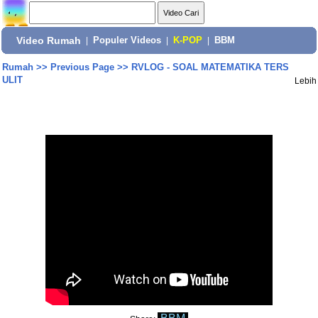
Video Rumah
|
Populer Videos
|
K-POP
|
BBM
Rumah
>>
Previous Page
>>
RVLOG - SOAL MATEMATIKA TERS
ULIT
Lebih