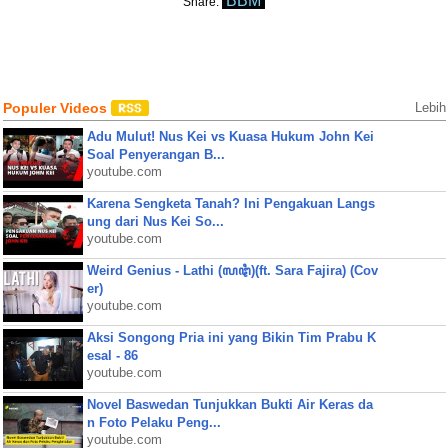
BBM
Share:
Populer Videos
Lebih
Adu Mulut! Nus Kei vs Kuasa Hukum John Kei
Soal Penyerangan B...
youtube.com
Karena Sengketa Tanah? Ini Pengakuan Langs
ung dari Nus Kei So...
youtube.com
Weird Genius - Lathi (ꦭꦛꦶ)(ft. Sara Fajira) (Cov
er)
youtube.com
Aksi Songong Pria ini yang Bikin Tim Prabu K
esal - 86
youtube.com
Novel Baswedan Tunjukkan Bukti Air Keras da
n Foto Pelaku Peng...
youtube.com