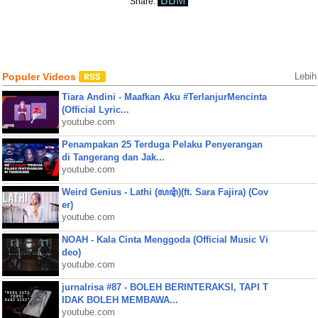
BBM
Share:
Populer Videos
Lebih
Tiara Andini - Maafkan Aku #TerlanjurMencinta
(Official Lyric...
youtube.com
Penampakan 25 Terduga Pelaku Penyerangan
di Tangerang dan Jak...
youtube.com
Weird Genius - Lathi (ꦭꦛꦶ)(ft. Sara Fajira) (Cov
er)
youtube.com
NOAH - Kala Cinta Menggoda (Official Music Vi
deo)
youtube.com
jurnalrisa #87 - BOLEH BERINTERAKSI, TAPI T
IDAK BOLEH MEMBAWA...
youtube.com