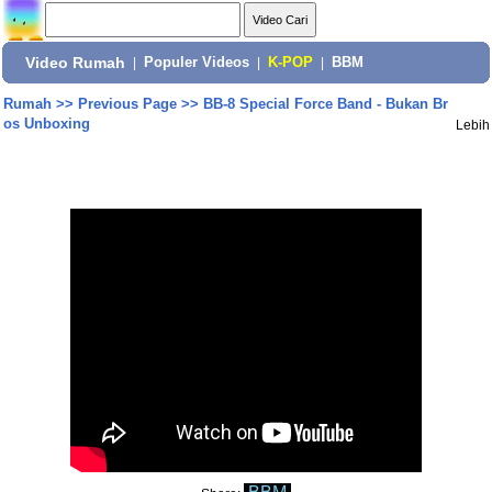
Video Rumah
|
Populer Videos
|
K-POP
|
BBM
Rumah
>>
Previous Page
>>
BB-8 Special Force Band - Bukan Br
os Unboxing
Lebih