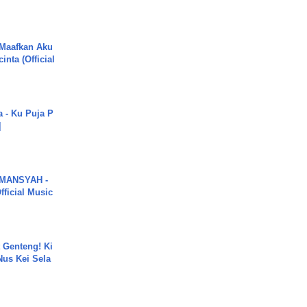
 Maafkan Aku
inta (Official
a - Ku Puja P
]
MANSYAH -
ficial Music
 Genteng! Ki
Nus Kei Sela