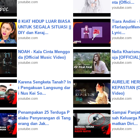
youtube.com
nta (Offici...
youtube.com
8 KIAT HIDUP LUAR BIASA
Tiara Andini -
UNTUK SEGALA SITUASI ||
#TerlanjurMenc
DIY dan Keraj...
Lyric...
youtube.com
youtube.com
NOAH - Kala Cinta Menggo
Nella Kharism
da (Official Music Video)
uja [OFFICIAL
youtube.com
youtube.com
Karena Sengketa Tanah? In
AURELIE HER
i Pengakuan Langsung dar
KEPASTIAN (Of
i Nus Kei So...
Video)
youtube.com
youtube.com
Penampakan 25 Terduga P
Sampai Panjat
elaku Penyerangan di Tang
sah Keluarga 
erang dan Jak...
matkan Diri...
youtube.com
youtube.com