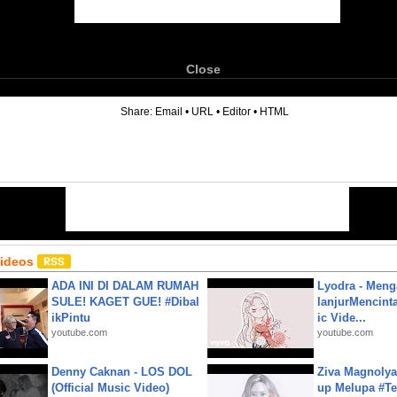
Close
6
Share:
Email
•
URL
•
Editor
•
HTML
Videos
ADA INI DI DALAM RUMAH
Lyodra - Meng
SULE! KAGET GUE! #Dibal
lanjurMencinta 
ikPintu
ic Vide...
youtube.com
youtube.com
Denny Caknan - LOS DOL
Ziva Magnolya
(Official Music Video)
up Melupa #Te