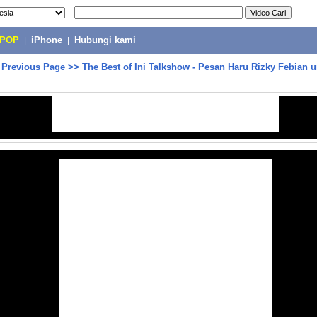
-POP
|
iPhone
|
Hubungi kami
>
Previous Page
>>
The Best of Ini Talkshow - Pesan Haru Rizky Febian 