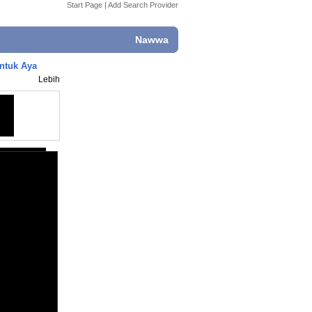
Start Page
|
Add Search Provider
Nawwa
untuk Aya
Lebih