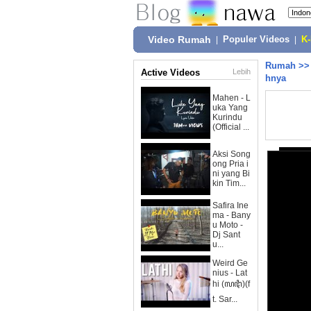
Video Rumah
|
Populer Videos
|
K
Rumah
>
Active Videos
Lebih
hnya
Mahen - L
uka Yang
Kurindu
(Official ...
Aksi Song
ong Pria i
ni yang Bi
kin Tim...
Safira Ine
ma - Bany
u Moto -
Dj Sant
u...
Weird Ge
nius - Lat
hi (ꦭꦛꦶ)(f
t. Sar...