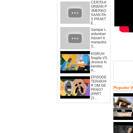
CERITA K
ORBAN P
3MERKO
SAAN PA
S PRAKT
E...
Sampai L
antunkan
Adzan! Ir
manputra
S...
KISRUH
Nagita VS
Jessica Is
kandar,
A...
EPISODE
TERAKHI
R OM GE
Populer 
PENG?
(PART
2)...