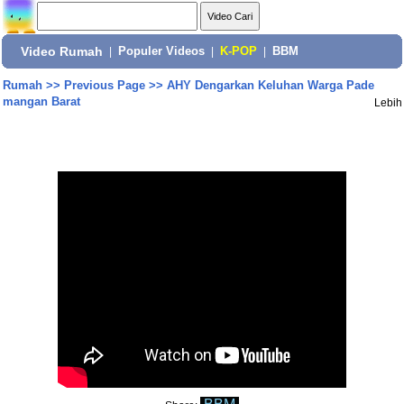
Video Rumah
|
Populer Videos
|
K-POP
|
BBM
Rumah
>>
Previous Page
>>
AHY Dengarkan Keluhan Warga Pade
mangan Barat
Lebih