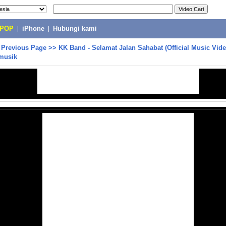
-POP
|
iPhone
|
Hubungi kami
>
Previous Page
>>
KK Band - Selamat Jalan Sahabat (Official Music Vi
musik