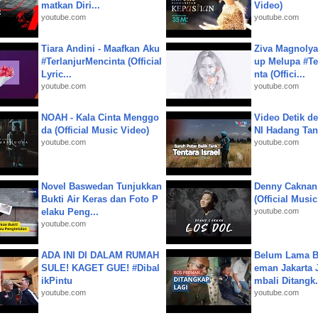
matkan Diri...
Video)
youtube.com
youtube.com
Tiara Andini - Maafkan Aku
Ziva Magnolya
#TerlanjurMencinta (Official
up Melupa #Te
Lyric...
nta (Offici...
youtube.com
youtube.com
NOAH - Kala Cinta Menggo
Video Detik det
da (Official Music Video)
NI Hadang Tank
youtube.com
youtube.com
Novel Baswedan Tunjukkan
Denny Caknan
Bukti Air Keras dan Foto P
(Official Musi
elaku Peng...
youtube.com
youtube.com
ADA INI DI DALAM RUMAH
Belum Lama B
SULE! KAGET GUE! #Dibal
eman Jakarta 
ikPintu
mbali Ditangk.
youtube.com
youtube.com