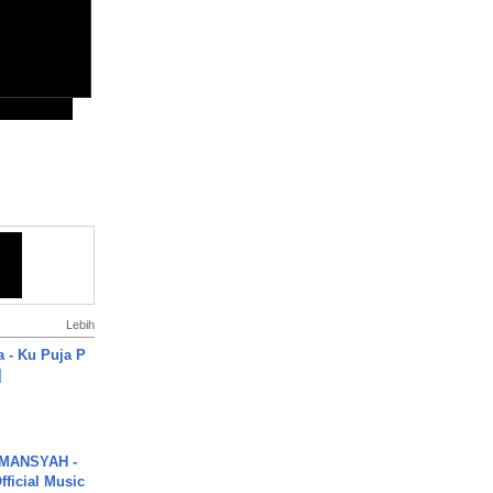
Lebih
a - Ku Puja P
]
MANSYAH -
ficial Music