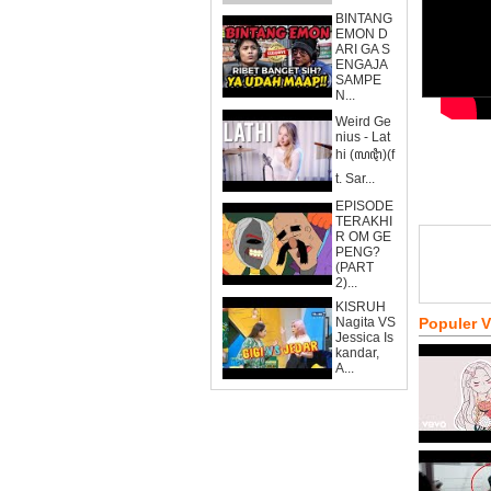
BINTANG
EMON D
ARI GA S
ENGAJA
SAMPE
N...
Weird Ge
nius - Lat
hi (ꦭꦛꦶ)(f
t. Sar...
EPISODE
TERAKHI
R OM GE
PENG?
(PART
2)...
KISRUH
Nagita VS
Populer 
Jessica Is
kandar,
A...