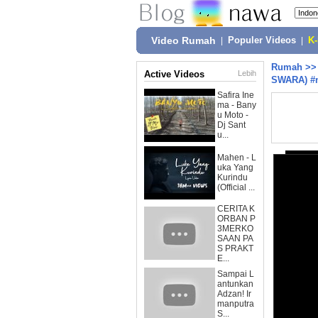
Video Rumah
|
Populer Videos
|
K
Rumah
>
Active Videos
Lebih
SWARA) #
Safira Ine
ma - Bany
u Moto -
Dj Sant
u...
Mahen - L
uka Yang
Kurindu
(Official ...
CERITA K
ORBAN P
3MERKO
SAAN PA
S PRAKT
E...
Sampai L
antunkan
Adzan! Ir
manputra
S...