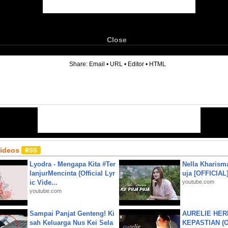
Close
6
Share:
Email
•
URL
•
Editor
•
HTML
Videos
Lyodra - Mengapa Kita #Ter
Nella Kharism
lanjurMencinta (Official Lyr
uja [OFFICIAL
ic Vide...
youtube.com
youtube.com
Sampai Panjat Genteng! Ki
AURELIE HER
sah Keluarga Nus Kei Sela
KEPASTIAN (Of