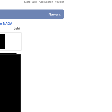
Start Page
|
Add Search Provider
Nawwa
deo NAGA
Lebih