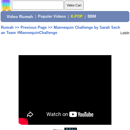
Video Rumah
|
Populer Videos
|
K-POP
|
BBM
Rumah
>>
Previous Page
>>
Mannequin Challenge by Sarah Sech
an Team #MannequinChallenge
Lebih