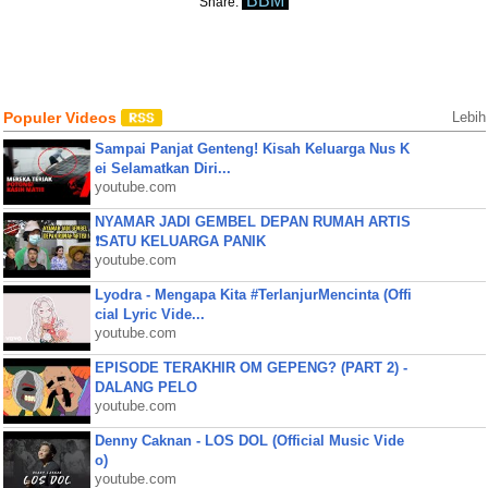
BBM
Share:
Populer Videos
Lebih
Sampai Panjat Genteng! Kisah Keluarga Nus K
ei Selamatkan Diri...
youtube.com
NYAMAR JADI GEMBEL DEPAN RUMAH ARTIS
❗SATU KELUARGA PANIK
youtube.com
Lyodra - Mengapa Kita #TerlanjurMencinta (Offi
cial Lyric Vide...
youtube.com
EPISODE TERAKHIR OM GEPENG? (PART 2) -
DALANG PELO
youtube.com
Denny Caknan - LOS DOL (Official Music Vide
o)
youtube.com