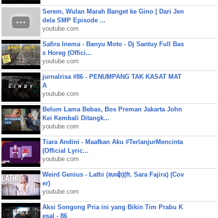
Serem, Wulan Marah Banget ke Gino | Dari Jen
dela SMP Episode ...
youtube.com
Safira Inema - Banyu Moto - Dj Santuy Full Bas
s Horeg (Offici...
youtube.com
jurnalrisa #86 - PENUMPANG TAK KASAT MAT
A
youtube.com
Belum Lama Bebas, Bos Preman Jakarta John
Kei Kembali Ditangk...
youtube.com
Tiara Andini - Maafkan Aku #TerlanjurMencinta
(Official Lyric...
youtube.com
Weird Genius - Lathi (ꦭꦛꦶ)(ft. Sara Fajira) (Cov
er)
youtube.com
Aksi Songong Pria ini yang Bikin Tim Prabu K
esal - 86