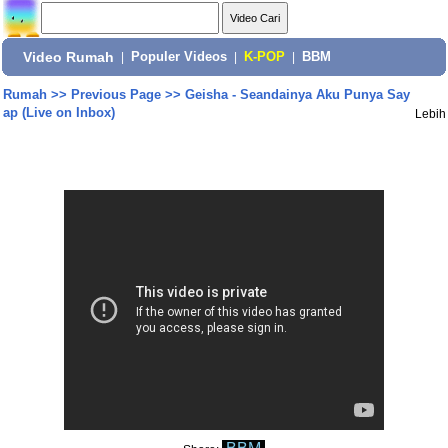
Video Rumah
|
Populer Videos
|
K-POP
|
BBM
Rumah
>>
Previous Page
>>
Geisha - Seandainya Aku Punya Say
ap (Live on Inbox)
Lebih