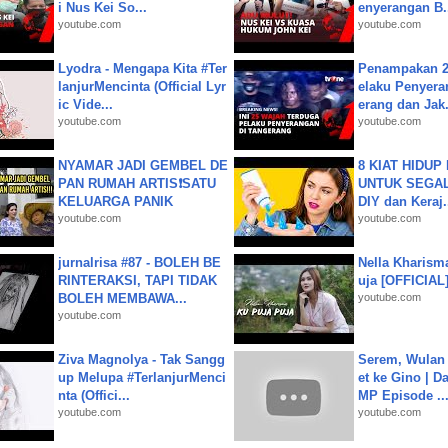
i Nus Kei So...
enyerangan B.
youtube.com
youtube.com
Lyodra - Mengapa Kita #Ter
Penampakan 2
lanjurMencinta (Official Lyr
elaku Penyera
ic Vide...
erang dan Jak.
youtube.com
youtube.com
NYAMAR JADI GEMBEL DE
8 KIAT HIDUP
PAN RUMAH ARTIS❗SATU
UNTUK SEGALA
KELUARGA PANIK
DIY dan Keraj.
youtube.com
youtube.com
jurnalrisa #87 - BOLEH BE
Nella Kharism
RINTERAKSI, TAPI TIDAK
uja [OFFICIAL
BOLEH MEMBAWA...
youtube.com
youtube.com
Ziva Magnolya - Tak Sangg
Serem, Wulan
up Melupa #TerlanjurMenci
et ke Gino | D
nta (Offici...
MP Episode ..
youtube.com
youtube.com