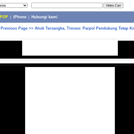
-POP
|
iPhone
|
Hubungi kami
>
Previous Page
>>
Ahok Tersangka, Timses: Parpol Pendukung Tetap 