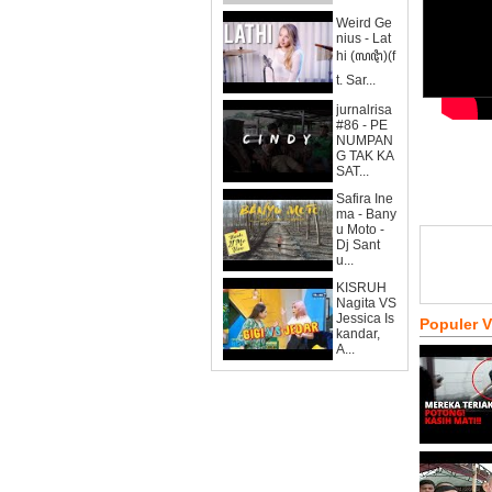
Weird Ge
nius - Lat
hi (ꦭꦛꦶ)(f
t. Sar...
jurnalrisa
#86 - PE
NUMPAN
G TAK KA
SAT...
Safira Ine
ma - Bany
u Moto -
Dj Sant
u...
KISRUH
Nagita VS
Jessica Is
Populer 
kandar,
A...