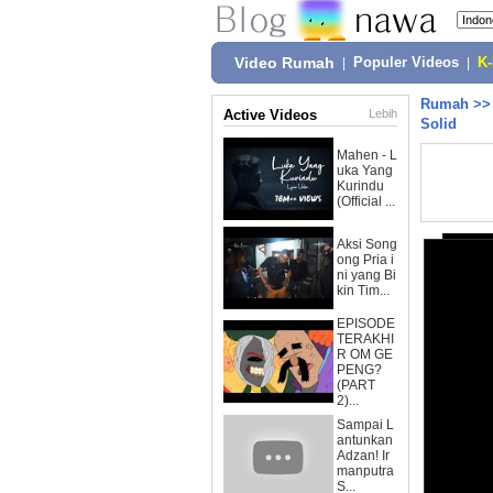
Video Rumah
|
Populer Videos
|
K
Rumah
>
Active Videos
Lebih
Solid
Mahen - L
uka Yang
Kurindu
(Official ...
Aksi Song
ong Pria i
ni yang Bi
kin Tim...
EPISODE
TERAKHI
R OM GE
PENG?
(PART
2)...
Sampai L
antunkan
Adzan! Ir
manputra
S...