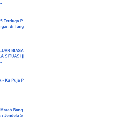
..
5 Terduga P
ngan di Tang
..
 LUAR BIASA
 SITUASI ||
..
a - Ku Puja P
]
 Marah Bang
ari Jendela S
.