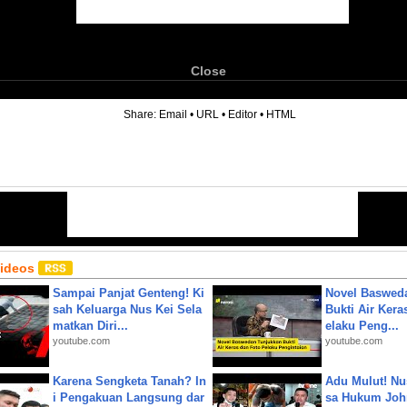
Close
6
Share:
Email
•
URL
•
Editor
•
HTML
Videos
Sampai Panjat Genteng! Ki
Novel Baswed
sah Keluarga Nus Kei Sela
Bukti Air Kera
matkan Diri...
elaku Peng...
youtube.com
youtube.com
Karena Sengketa Tanah? In
Adu Mulut! Nu
i Pengakuan Langsung dar
sa Hukum John