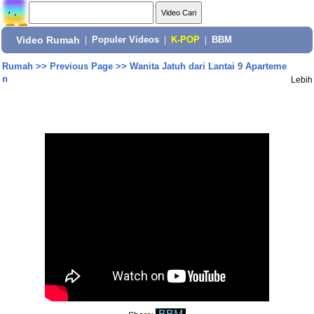
Video Rumah
|
Populer Videos
|
K-POP
|
BBM
Rumah
>>
Previous Page
>>
Wanita Jatuh dari Lantai 9 Aparteme
n
Lebih