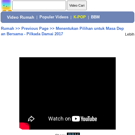
Video Rumah
|
Populer Videos
|
K-POP
|
BBM
Rumah
>>
Previous Page
>>
Menentukan Pilihan untuk Masa Dep
an Bersama - Pilkada Damai 2017
Lebih