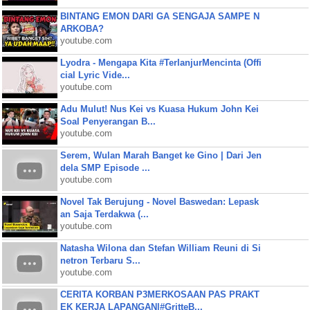
BINTANG EMON DARI GA SENGAJA SAMPE N
ARKOBA?
youtube.com
Lyodra - Mengapa Kita #TerlanjurMencinta (Offi
cial Lyric Vide...
youtube.com
Adu Mulut! Nus Kei vs Kuasa Hukum John Kei
Soal Penyerangan B...
youtube.com
Serem, Wulan Marah Banget ke Gino | Dari Jen
dela SMP Episode ...
youtube.com
Novel Tak Berujung - Novel Baswedan: Lepask
an Saja Terdakwa (...
youtube.com
Natasha Wilona dan Stefan William Reuni di Si
netron Terbaru S...
youtube.com
CERITA KORBAN P3MERKOSAAN PAS PRAKT
EK KERJA LAPANGAN|#GritteB...