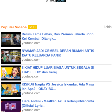
BBM
Share:
Populer Videos
Lebih
Belum Lama Bebas, Bos Preman Jakarta John
Kei Kembali Ditangk...
youtube.com
NYAMAR JADI GEMBEL DEPAN RUMAH ARTIS
❗SATU KELUARGA PANIK
youtube.com
8 KIAT HIDUP LUAR BIASA UNTUK SEGALA SI
TUASI || DIY dan Keraj...
youtube.com
KISRUH Nagita VS Jessica Iskandar, Ada Masa
lah Apa? | OKAY BO...
youtube.com
Tiara Andini - Maafkan Aku #TerlanjurMencinta
(Official Lyric...
youtube.com