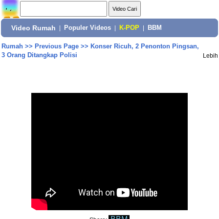
Video Rumah
|
Populer Videos
|
K-POP
|
BBM
Rumah
>>
Previous Page
>>
Konser Ricuh, 2 Penonton Pingsan,
3 Orang Ditangkap Polisi
Lebih